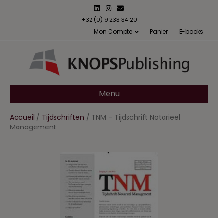
L
I
E
i
n
m
n
s
a
+32 (0) 9 233 34 20
k
t
i
Mon Compte
Panier
E-books
e
a
l
d
g
i
r
n
a
m
Menu
Accueil
/
Tijdschriften
/ TNM – Tijdschrift Notarieel
Management