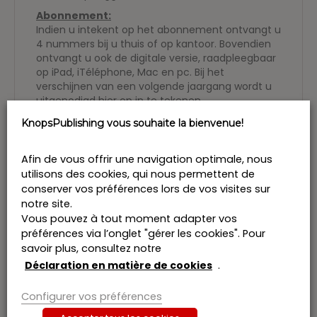
Abonnement:
Indien u intekent op het abonnement ontvangt u
4 nummers bij u thuis of op kantoor. Bovendien
ontvangt u ook de digitale versie, raadpleegbaar
op iPad, iTéléphone, Mac en pc. Bij het
verschijnen van een volgende jaargang wordt u
uitgenodigd hier op in te tekenen.
KnopsPublishing vous souhaite la bienvenue!
Afin de vous offrir une navigation optimale, nous
utilisons des cookies, qui nous permettent de
Vous aimerez peut-être aussi…
conserver vos préférences lors de vos visites sur
notre site.
Vous pouvez à tout moment adapter vos
préférences via l’onglet "gérer les cookies". Pour
savoir plus, consultez notre
Déclaration en matière de cookies
.
Configurer vos préférences