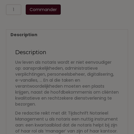
quantité
Commander
de
TNM
-
Tijdschrift
Description
Notarieel
Management
Description
Uw leven als notaris wordt er niet eenvoudiger
op: aansprakelijkheden, administratieve
verplichtingen, personeelsbeheer, digitalisering,
e-vanalles, … En al die taken en
verantwoordelijkheden moeten een plaats
krijgen, naast de hoofdbekommernis om cliënten
kwalitatieve en rechtzekere dienstverlening te
bezorgen.
De redactie reikt met dit Tijdschrift Notarieel
Management u als notaris een nuttig instrument
aan: een kwartaalblad dat de notaris helpt bij zijn
of haar rol als ‘manager’ van zijn of haar kantoor.