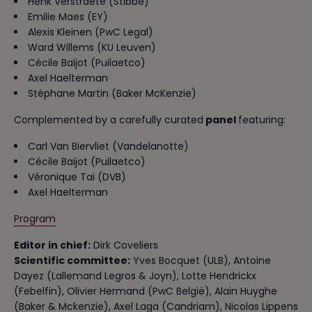
Henk Verstraete (Stibbe)
Emilie Maes (EY)
Alexis Kleinen (PwC Legal)
Ward Willems (KU Leuven)
Cécile Baijot (Puilaetco)
Axel Haelterman
Stéphane Martin (Baker McKenzie)
Complemented by a carefully curated
panel
featuring:
Carl Van Biervliet (Vandelanotte)
Cécile Baijot (Puilaetco)
Véronique Tai (DVB)
Axel Haelterman
Program
Editor in chief:
Dirk Coveliers
Scientific committee:
Yves Bocquet (ULB), Antoine
Dayez (Lallemand Legros & Joyn), Lotte Hendrickx
(Febelfin), Olivier Hermand (PwC België), Alain Huyghe
(Baker & Mckenzie), Axel Laga (Candriam), Nicolas Lippens