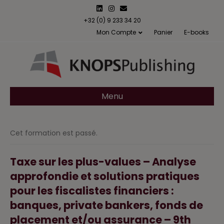
L
I
E
i
n
m
n
s
a
+32 (0) 9 233 34 20
k
t
i
Mon Compte
Panier
E-books
e
a
l
d
g
i
r
n
a
m
Menu
Cet formation est passé.
Taxe sur les plus-values – Analyse
approfondie et solutions pratiques
pour les fiscalistes financiers :
banques, private bankers, fonds de
placement et/ou assurance – 9th