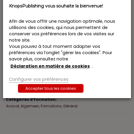
KnopsPublishing vous souhaite la bienvenue!
Billets
Afin de vous offrir une navigation optimale, nous
utilisons des cookies, qui nous permettent de
Billets ne sont plus disponibles
conserver vos préférences lors de vos visites sur
notre site.
Vous pouvez à tout moment adapter vos
préférences via l’onglet "gérer les cookies". Pour
savoir plus, consultez notre
Déclaration en matière de cookies
.
DÉTAILS
Date :
Configurer vos préférences
5 juin 2026
Heure :
Accepter tous les cookies
13:00-18:00
Catégories d’Formation:
Avocat
,
Algemeen
,
Formations
,
Général