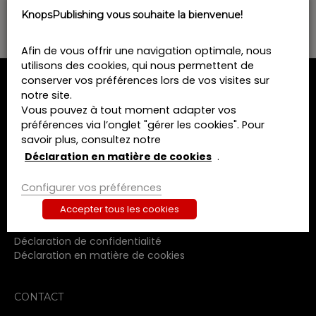
.
KnopsPublishing vous souhaite la bienvenue!
Afin de vous offrir une navigation optimale, nous
utilisons des cookies, qui nous permettent de
conserver vos préférences lors de vos visites sur
MENU
notre site.
Vous pouvez à tout moment adapter vos
Home
préférences via l’onglet "gérer les cookies". Pour
savoir plus, consultez notre
Formations
Déclaration en matière de cookies
.
Livres
Revues
Configurer vos préférences
A propos de nous
Contact
Accepter tous les cookies
Termes et conditions
Déclaration de confidentialité
Déclaration en matière de cookies
CONTACT