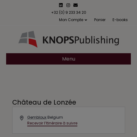
L
I
E
i
n
m
n
s
a
+32 (0) 9 233 34 20
k
t
i
Mon Compte
Panier
E-books
e
a
l
d
g
i
r
n
a
m
Menu
Château de Lonzée
A
Gembloux
Belgium
d
Recevoir l’Itinéraire à suivre
d
r