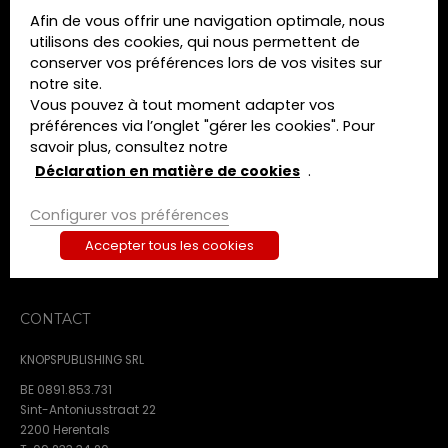
a
Afin de vous offrir une navigation optimale, nous
MENU
t
utilisons des cookies, qui nous permettent de
e
conserver vos préférences lors de vos visites sur
Home
.
notre site.
Formations
Vous pouvez à tout moment adapter vos
Livres
préférences via l’onglet "gérer les cookies". Pour
Revues
savoir plus, consultez notre
A propos de nous
Déclaration en matière de cookies
.
Contact
Configurer vos préférences
Termes et conditions
Déclaration de confidentialité
Accepter tous les cookies
Déclaration en matière de cookies
CONTACT
KNOPSPUBLISHING SRL
BE 0891.853.731
Sint-Antoniusstraat 22
2200 Herentals