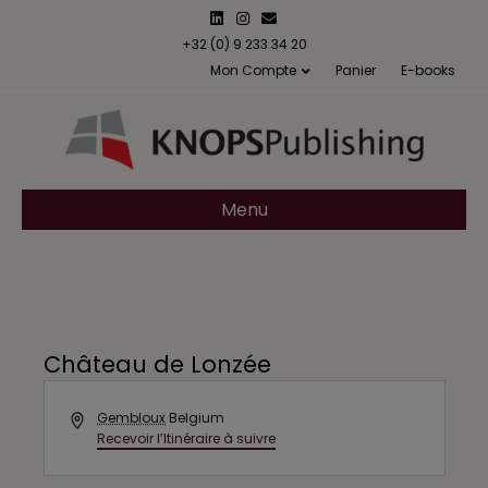
L
I
E
i
n
m
n
s
a
+32 (0) 9 233 34 20
k
t
i
Mon Compte
Panier
E-books
e
a
l
d
g
i
r
n
a
m
Menu
Château de Lonzée
A
Gembloux
Belgium
d
Recevoir l’Itinéraire à suivre
d
r