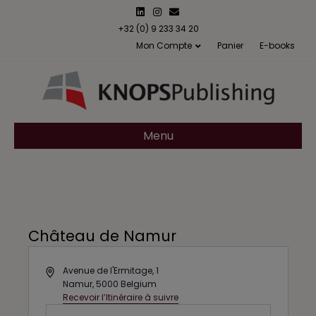
L
I
E
i
n
m
n
s
a
+32 (0) 9 233 34 20
k
t
i
Mon Compte
Panier
E-books
e
a
l
d
g
i
r
n
a
m
Menu
Château de Namur
A
Avenue de l'Ermitage, 1
d
Namur
,
5000
Belgium
d
Recevoir l’Itinéraire à suivre
r