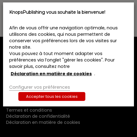
o
n
KnopsPublishing vous souhaite la bienvenue!
n
e
z
Afin de vous offrir une navigation optimale, nous
u
utilisons des cookies, qui nous permettent de
n
conserver vos préférences lors de vos visites sur
e
notre site.
d
MENU
Vous pouvez à tout moment adapter vos
a
préférences via l’onglet "gérer les cookies". Pour
t
Home
savoir plus, consultez notre
e
Formations
Déclaration en matière de cookies
.
.
Livres
Revues
Configurer vos préférences
A propos de nous
Accepter tous les cookies
Contact
Termes et conditions
Déclaration de confidentialité
Déclaration en matière de cookies