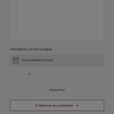
e
s
s
Formations at this location
Aucun résultat trouvé.
N
o
t
À venir
i
c
S
e
é
l
Formations
Aujourd’hui
Formations
précédents
suivants
e
c
t
S’abonner au calendrier
i