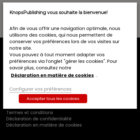
o
n
KnopsPublishing vous souhaite la bienvenue!
n
e
z
Afin de vous offrir une navigation optimale, nous
u
utilisons des cookies, qui nous permettent de
n
conserver vos préférences lors de vos visites sur
e
notre site.
d
MENU
Vous pouvez à tout moment adapter vos
a
préférences via l’onglet "gérer les cookies". Pour
t
Home
savoir plus, consultez notre
e
Formations
Déclaration en matière de cookies
.
.
Livres
Revues
Configurer vos préférences
A propos de nous
Accepter tous les cookies
Contact
Termes et conditions
Déclaration de confidentialité
Déclaration en matière de cookies