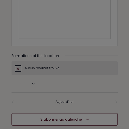
e
s
s
Formations at this location
Aucun résultat trouvé.
N
o
t
À venir
i
c
S
e
é
l
Formations
Aujourd’hui
Formations
précédents
suivants
e
c
t
S’abonner au calendrier
i