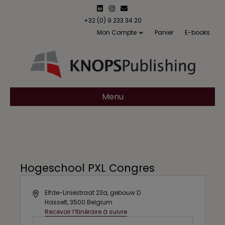
L
I
E
i
n
m
n
s
a
+32 (0) 9 233 34 20
k
t
i
Mon Compte
Panier
E-books
e
a
l
d
g
i
r
n
a
m
Menu
Hogeschool PXL Congres
A
Elfde-Liniestraat 23a, gebouw D
d
Hasselt
,
3500
Belgium
d
Recevoir l’Itinéraire à suivre
r