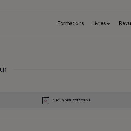
Formations
Livres
Revu
ur
Aucun résultat trouvé.
N
o
t
i
c
e