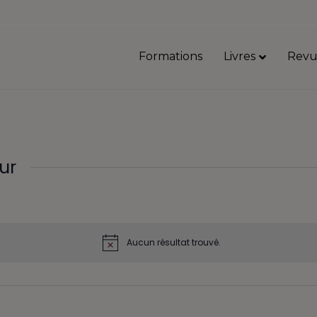
Formations
Livres
Revu
ur
Aucun résultat trouvé.
N
o
t
i
c
e