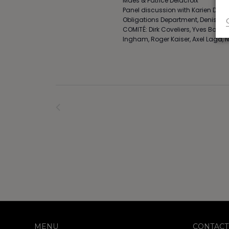
Maes & Patrice Delacroix
e
Panel discussion with Karien Deme
.
Obligations Department, Denis-Emm
COMITÉ: Dirk Coveliers, Yves Bocqu
Ingham, Roger Kaiser, Axel Laga, N
Formations
précédents
MENU
CONTACT