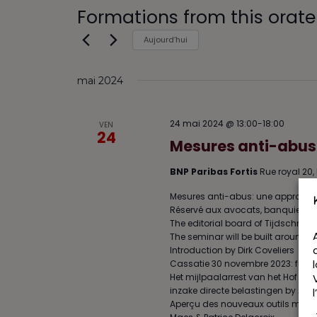
Formations from this orate
24 mai 2024
 - 
Main
Aujourd’hui
S
é
mai 2024
l
e
c
24 mai 2024 @ 13:00
-
18:00
VEN
t
24
Mesures anti-abus:
i
o
BNP Paribas Fortis
Rue royal 20, 
n
n
Mesures anti-abus: une approche p
e
Réservé aux avocats, banquiers, ge
z
The editorial board of Tijdschrift 
u
The seminar will be built around 
n
Introduction by Dirk Coveliers
e
Cassatie 30 novembre 2023: feiten
d
Het mijlpaalarrest van het Hof va
inzake directe belastingen by Ala
a
Aperçu des nouveaux outils mis à 
t