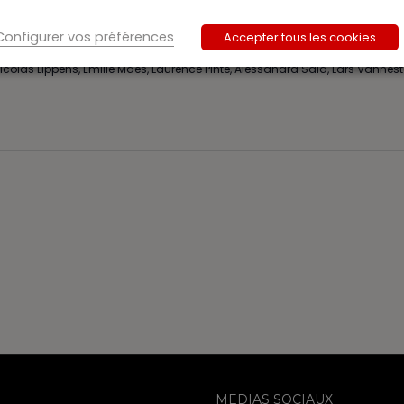
ulenaere, Counsel at the General Tax Administration, Strategic Expertise
anuel Philippe, lawyer, partner Bloom Law, Laurence Pinte, Head of Tax 
Configurer vos préférences
Accepter tous les cookies
et, Antoine Dayez, Rodolphe de Pierpont, Edwin Desnyder, Geert Gielens, Ol
icolas Lippens, Emilie Maes, Laurence Pinte, Alessandra Sala, Lars Vannest
MEDIAS SOCIAUX