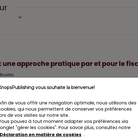
ur
tenant
 une approche pratique par et pour le fis
Bruxlles
ratique par et pour le fiscaliste - 7e RFP-Forum
KnopsPublishing vous souhaite la bienvenue!
stionnaires patrimoine, planificateurs de patrimoine et fiscalistes
Beleggingsfiscaliteit/Revue Fiscalité des Placements is pleased to invite yo
Afin de vous offrir une navigation optimale, nous utilisons des
the decision of the Supreme Court of November 30, 2023
cookies, qui nous permettent de conserver vos préférences
relaas by Henk Verstraete
lors de vos visites sur notre site.
n Cassatie van 30 novembre 2023 en de invloed van de Europese rechtspra
Vous pouvez à tout moment adapter vos préférences via
in Huyghe & Stijn Van Hove
l’onglet "gérer les cookies". Pour savoir plus, consultez notre
disposition de l’administration et évaluation des faits à la lumière de ce
Déclaration en matière de cookies
.