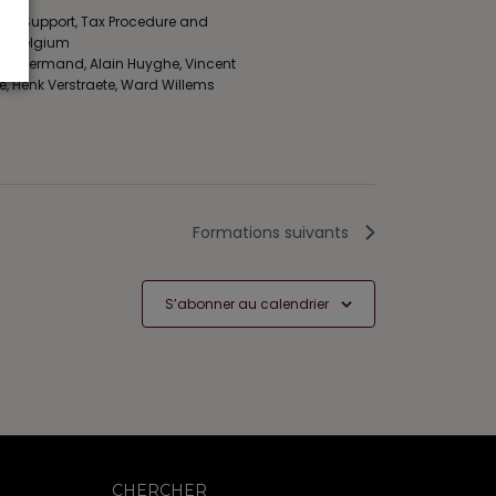
 and Support, Tax Procedure and
ING Belgium
ivier Hermand, Alain Huyghe, Vincent
e, Henk Verstraete, Ward Willems
Formations
suivants
S’abonner au calendrier
CHERCHER