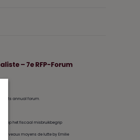
caliste – 7e RFP-Forum
u to its annual forum.
ak op het fiscaal misbruikbegrip
s nouveaux moyens de lutte by Emilie