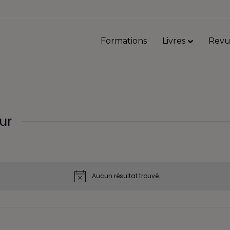
Formations
Livres
Revu
ur
Aucun résultat trouvé.
N
o
t
i
c
e