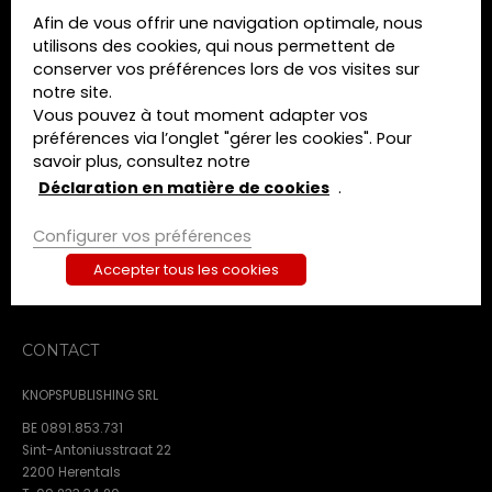
Afin de vous offrir une navigation optimale, nous
MENU
utilisons des cookies, qui nous permettent de
conserver vos préférences lors de vos visites sur
Home
notre site.
Formations
Vous pouvez à tout moment adapter vos
Livres
préférences via l’onglet "gérer les cookies". Pour
Revues
savoir plus, consultez notre
A propos de nous
Déclaration en matière de cookies
.
Contact
Configurer vos préférences
Termes et conditions
Déclaration de confidentialité
Accepter tous les cookies
Déclaration en matière de cookies
CONTACT
KNOPSPUBLISHING SRL
BE 0891.853.731
Sint-Antoniusstraat 22
2200 Herentals