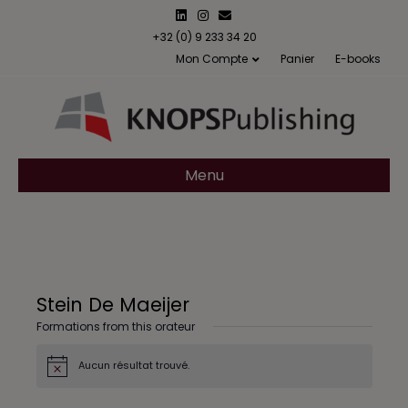
L
I
E
i
n
m
n
s
a
+32 (0) 9 233 34 20
k
t
i
Mon Compte
Panier
E-books
e
a
l
d
g
i
r
n
a
m
Menu
Stein De Maeijer
Formations from this orateur
Aucun résultat trouvé.
N
o
t