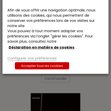
Afin de vous offrir une navigation optimale, nous
utilisons des cookies, qui nous permettent de
conserver vos préférences lors de vos visites sur
notre site.
Vous pouvez à tout moment adapter vos
préférences via l’onglet "gérer les cookies". Pour
savoir plus, consultez notre
Déclaration en matière de cookies
.
BIBF CODEX 2019 – Fundamentele
Configurer vos préférences
wetgeving voor de boekhouder fiscalist
Accepter tous les cookies
€
125,00
6% TVA incl.
Ce
produit
Commander
a
plusieurs
variations.
Les
options
peuvent