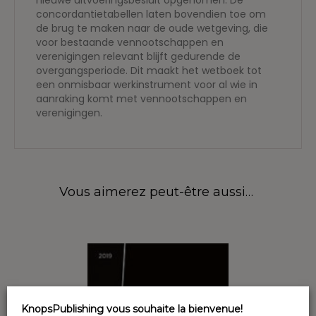
nieuwe uitvoeringsbesluit opgenomen. De
concordantietabellen laten bovendien toe om
de brug te maken naar de oude wetgeving, die
voor bestaande vennootschappen en
verenigingen relevant blijft gedurende de
overgangsperiode. Dit maakt het wetboek tot
een onmisbaar werkinstrument voor al wie in
aanraking komt met vennootschappen en
verenigingen.
Vous aimerez peut-être aussi…
KnopsPublishing vous souhaite la bienvenue!