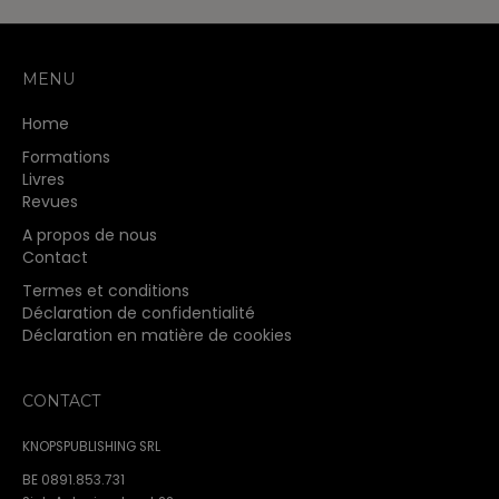
variations.
Les
options
peuvent
MENU
être
choisies
Home
sur
la
Formations
page
Livres
du
Revues
produit
A propos de nous
Contact
Termes et conditions
Déclaration de confidentialité
Déclaration en matière de cookies
CONTACT
KNOPSPUBLISHING SRL
BE 0891.853.731