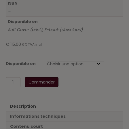
ISBN
–
Disponible en
Soft Cover (print), E-book (download)
€
115,00
6% TVA incl.
Disponible en
quantité
Commander
de
Wetboek
Vennootschappen
en
Description
Verenigingen
2019
Informations techniques
-
Inclusief
Contenu court