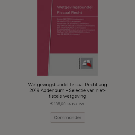
options
peuvent
être
choisies
sur
la
page
du
produit
Wetgevingsbundel Fiscaal Recht aug
2019 Addendum – Selectie van niet-
fiscale wetgeving
€
185,00
6% TVA incl.
Ce
produit
Commander
a
plusieurs