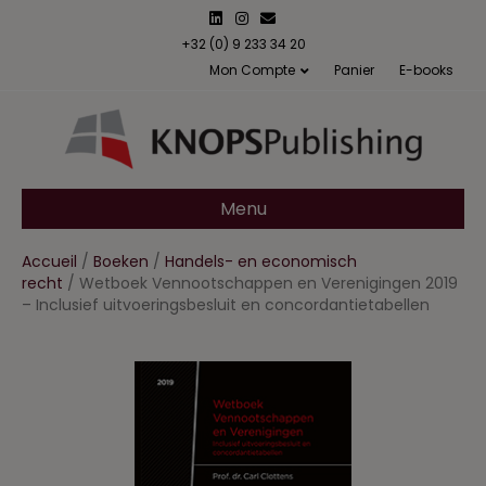
L
I
E
i
n
m
n
s
a
+32 (0) 9 233 34 20
k
t
i
Mon Compte
Panier
E-books
e
a
l
d
g
i
r
n
a
m
Menu
Accueil
/
Boeken
/
Handels- en economisch
recht
/ Wetboek Vennootschappen en Verenigingen 2019
– Inclusief uitvoeringsbesluit en concordantietabellen