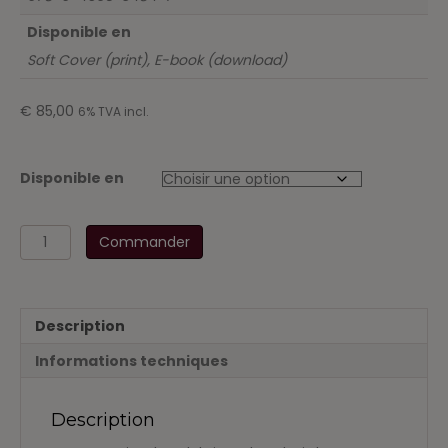
Disponible en
Soft Cover (print), E-book (download)
€
85,00
6% TVA incl.
Disponible en
quantité
Commander
de
Wetgevingsbundel
Fiscaal
Recht
Description
2017-
2018
Informations techniques
Boek
II
Description