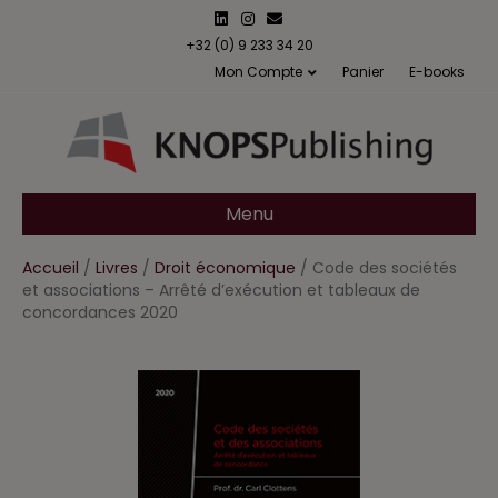
L
I
E
i
n
m
n
s
a
+32 (0) 9 233 34 20
k
t
i
Mon Compte
Panier
E-books
e
a
l
d
g
i
r
n
a
m
Menu
Accueil
/
Livres
/
Droit économique
/ Code des sociétés
et associations – Arrêté d’exécution et tableaux de
concordances 2020