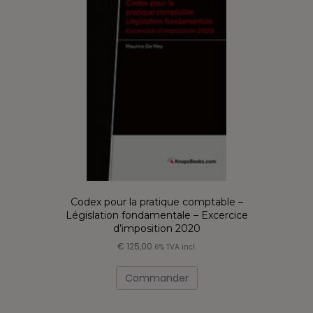
Codex pour la pratique comptable –
Législation fondamentale – Excercice
d’imposition 2020
€
125,00
6% TVA incl.
Ce
produit
Commander
a
plusieurs