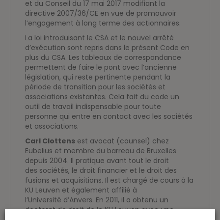
et du Conseil du 17 mai 2017 modifiant la
directive 2007/36/CE en vue de promouvoir
l’engagement à long terme des actionnaires.
La loi introduisant le CSA et le nouvel arrêté
d’exécution sont repris dans le présent Code en
plus du CSA. Les tableaux de correspondance
permettent de faire le pont avec l’ancienne
législation, qui reste pertinente pendant la
période de transition pour les sociétés et
associations existantes. Cela fait du code un
outil de travail indispensable pour toute
personne qui entre en contact avec les sociétés
et associations.
Carl Clottens
est avocat (counsel) chez
Eubelius et membre du barreau de Bruxelles
depuis 2004. Il pratique avant tout le droit
des sociétés, le droit financier et le droit des
fusions et acquisitions. Il est chargé de cours à la
KU Leuven et également affilié à
l’Université d’Anvers. En 2011, il a obtenu un
doctorat de droit de la KU Leuven avec une
thèse sur la proportionnalité du droit de vote et