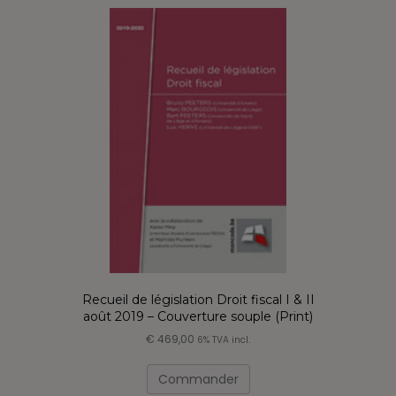
variations.
Les
options
peuvent
être
choisies
sur
la
page
du
produit
Recueil de législation Droit fiscal I & II
août 2019 – Couverture souple (Print)
€
469,00
6% TVA incl.
Commander