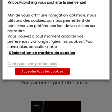
KnopsPublishing vous souhaite la bienvenue!
du risque dans les sociétés de capitaux
(promoteur Koen Geens), qui a reçu le prix
triennal Pierre Coppens. Il est l’auteur de plusieurs
Afin de vous offrir une navigation optimale, nous
publications académiques et il intervient
utilisons des cookies, qui nous permettent de
régulièrement lors de conférences et séminaires
conserver vos préférences lors de vos visites sur
juridiques. Il est membre du comité de rédaction
notre site.
de la Revue Pratique des Sociétés / Tijdschrift
Vous pouvez à tout moment adapter vos
voor Rechtspersoon en Vennootschap (RPS-
préférences via l’onglet "gérer les cookies". Pour
TRV). En tant que membre du Centre belge
savoir plus, consultez notre
du droit des sociétés (CDS) il était impliqué dans
Déclaration en matière de cookies
.
la réforme du droit des sociétés.
Configurer vos préférences
Accepter tous les cookies
Vous aimerez peut-être aussi…