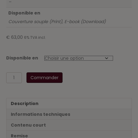
–
Disponible en
Couverture souple (Print), E-book (Download)
€
63,00
6% TVA incl.
Disponible en
quantité
Commander
de
Code
des
sociétés
Description
et
associations
Informations techniques
-
Arrêté
Contenu court
d'exécution
Remise
et