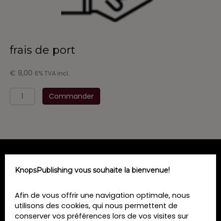
frais de port
€
9,00
6% TVA incl.
quantité
Commander
de
frais
de
port
MENU
KnopsPublishing vous souhaite la bienvenue!
Home
Afin de vous offrir une navigation optimale, nous
Formations
utilisons des cookies, qui nous permettent de
Livres
conserver vos préférences lors de vos visites sur
Revues