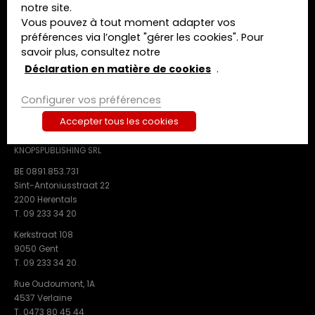
notre site.
A propos de nous
Vous pouvez à tout moment adapter vos
Contact
préférences via l’onglet "gérer les cookies". Pour
savoir plus, consultez notre
Termes et conditions
Déclaration de confidentialité
Déclaration en matière de cookies
.
Déclaration en matière de cookies
Configurer vos préférences
Accepter tous les cookies
CONTACT
KNOPSPUBLISHING SRL
BE 0891.853.731
Sint-Antoniusstraat 22
2200 Herentals
T. 09 233 34 20
Kerkstraat 108
9050 Gent
T. 09 233 34 20
Rue Oudoumont, 1A
4537 Verlaine
T. 0473 80 45 44