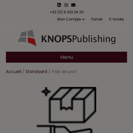
L
I
E
i
n
m
n
s
a
+32 (0) 9 233 34 20
k
t
i
Mon Compte
Panier
E-books
e
a
l
d
g
i
r
n
a
m
Menu
Accueil
/
Standaard
/ frais de port