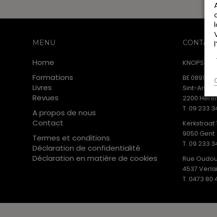
MENU
CONTACT
Home
KNOPSPUBL
Formations
BE 0891.853
Livres
Sint-Anton
Revues
2200 Heren
T. 09 233 3
A propos de nous
Contact
Kerkstraat 
9050 Gent
Termes et conditions
T. 09 233 3
Déclaration de confidentialité
Déclaration en matière de cookies
Rue Oudou
4537 Verla
T. 0473 80 