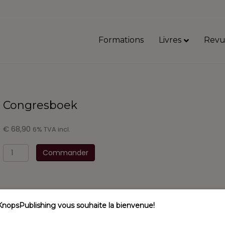
Formations
Livres
Revu
Congresboek
€
68,90
6% TVA incl.
quantité
Commander
de
Congresboek
KnopsPublishing vous souhaite la bienvenue!