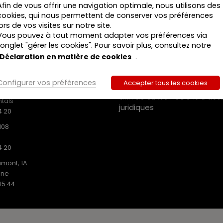
Afin de vous offrir une navigation optimale, nous utilisons des
cookies, qui nous permettent de conserver vos préférences
lors de vos visites sur notre site.
Vous pouvez à tout moment adapter vos préférences via
MEDIAS SOCIAUX
l’onglet "gérer les cookies". Pour savoir plus, consultez notre
Déclaration en matière de cookies
.
Suivez-nous sur :
ISHING SRL
.731
Configurer vos préférences
Accepter tous les cookies
iusstraat 22
afin de suivre notre fil d’act
tals
juridiques
4 20
108
4 20
mont, 1A
ine
45 44