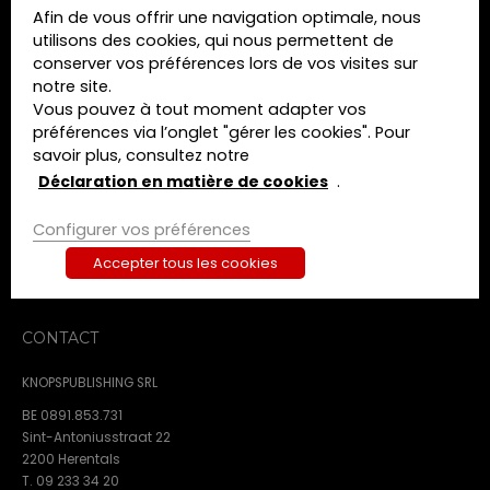
créanciers
Afin de vous offrir une navigation optimale, nous
MENU
de
utilisons des cookies, qui nous permettent de
l’héritier
conserver vos préférences lors de vos visites sur
Home
:
notre site.
Formations
questions
Vous pouvez à tout moment adapter vos
Livres
pratiques
préférences via l’onglet "gérer les cookies". Pour
Revues
15
savoir plus, consultez notre
mars
A propos de nous
Déclaration en matière de cookies
.
2022
Contact
Liège
Configurer vos préférences
Termes et conditions
Déclaration de confidentialité
Accepter tous les cookies
Déclaration en matière de cookies
CONTACT
KNOPSPUBLISHING SRL
BE 0891.853.731
Sint-Antoniusstraat 22
2200 Herentals
T. 09 233 34 20