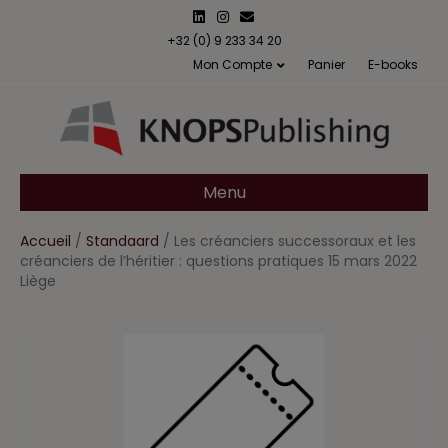
L
I
E
i
n
m
n
s
a
+32 (0) 9 233 34 20
k
t
i
Mon Compte
Panier
E-books
e
a
l
d
g
i
r
n
a
m
Menu
Accueil
/
Standaard
/ Les créanciers successoraux et les
créanciers de l’héritier : questions pratiques 15 mars 2022
Liège