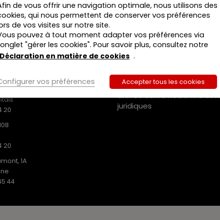
Afin de vous offrir une navigation optimale, nous utilisons des
cookies, qui nous permettent de conserver vos préférences
lors de vos visites sur notre site.
Vous pouvez à tout moment adapter vos préférences via
MEDIAS SOCIAUX
l’onglet "gérer les cookies". Pour savoir plus, consultez notre
Déclaration en matière de cookies
.
Suivez-nous sur :
ISHING SRL
.731
Configurer vos préférences
Accepter tous les cookies
iusstraat 22
afin de suivre notre fil d’act
tals
juridiques
4 20
108
4 20
mont, 1A
ine
45 44