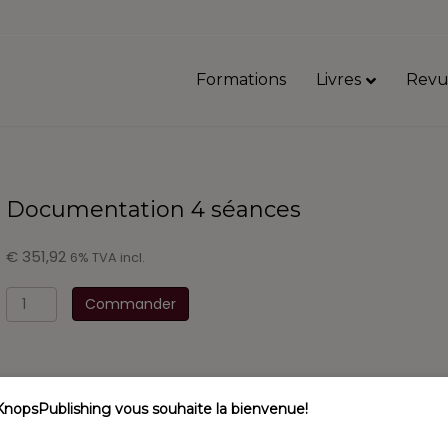
Formations
Livres
Revu
Documentation 4 séances
€
351,92
6% TVA incl.
quantité
Commander
de
Documentation
4
séances
KnopsPublishing vous souhaite la bienvenue!