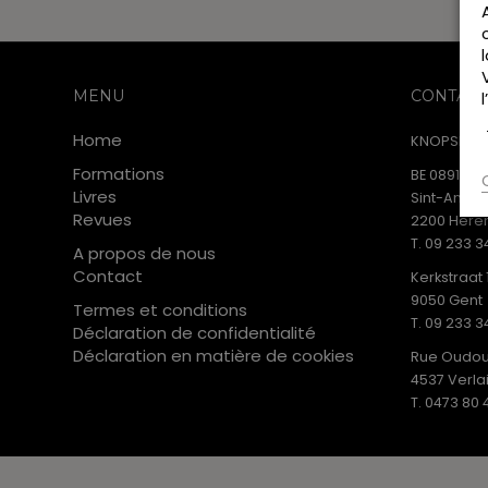
MENU
CONTACT
Home
KNOPSPUBL
Formations
BE 0891.853
Livres
Sint-Anton
Revues
2200 Heren
T. 09 233 3
A propos de nous
Contact
Kerkstraat 
9050 Gent
Termes et conditions
T. 09 233 3
Déclaration de confidentialité
Déclaration en matière de cookies
Rue Oudou
4537 Verla
T. 0473 80 