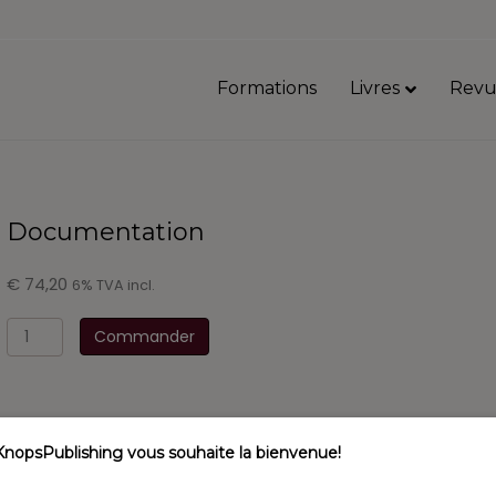
Formations
Livres
Revu
Documentation
€
74,20
6% TVA incl.
quantité
Commander
de
Documentation
KnopsPublishing vous souhaite la bienvenue!