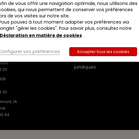
Afin de vous offrir une navigation optimale, nous utilisons des
cookies, qui nous permettent de conserver vos préférences
lors de vos visites sur notre site.
Vous pouvez à tout moment adapter vos préférences via
MEDIAS SOCIAUX
l’onglet "gérer les cookies". Pour savoir plus, consultez notre
Déclaration en matière de cookies
.
Suivez-nous sur :
ISHING SRL
.731
Configurer vos préférences
Accepter tous les cookies
iusstraat 22
afin de suivre notre fil d’act
tals
juridiques
4 20
108
4 20
mont, 1A
ine
45 44