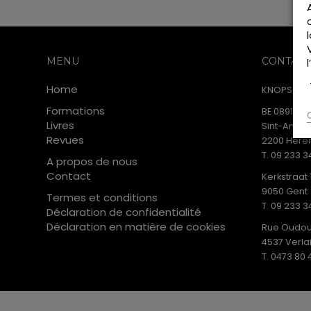
MENU
CONTACT
Home
KNOPSPUBL
Formations
BE 0891.853
Livres
Sint-Anton
Revues
2200 Heren
T. 09 233 3
A propos de nous
Contact
Kerkstraat 
9050 Gent
Termes et conditions
T. 09 233 3
Déclaration de confidentialité
Déclaration en matière de cookies
Rue Oudou
4537 Verla
T. 0473 80 