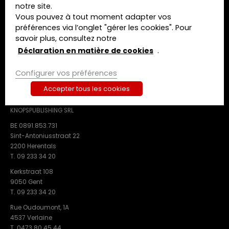
notre site.
A propos de nous
Vous pouvez à tout moment adapter vos
Contact
préférences via l’onglet "gérer les cookies". Pour
savoir plus, consultez notre
Termes et conditions
Déclaration de confidentialité
Déclaration en matière de cookies
.
Déclaration en matière de cookies
Configurer vos préférences
Accepter tous les cookies
CONTACT
KNOPSPUBLISHING SRL
BE 0891.853.731
Sint-Antoniusstraat 22
2200 Herentals
T. 09 233 34 20
Kerkstraat 108
9050 Gent
T. 09 233 34 20
Rue Oudoumont, 1A
4537 Verlaine
T. 0473 80 45 44