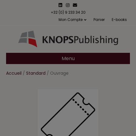
L
I
E
i
n
m
n
s
a
+32 (0) 9 233 34 20
k
t
i
Mon Compte
Panier
E-books
e
a
l
d
g
i
r
n
a
m
Menu
Accueil
/
Standard
/ Ouvrage