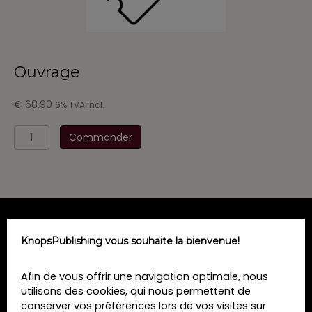
Ouvrage
€
68,90
6% TVA incl.
quantité
Commander
de
Ouvrage
MENU
KnopsPublishing vous souhaite la bienvenue!
Home
Afin de vous offrir une navigation optimale, nous
Formations
utilisons des cookies, qui nous permettent de
Livres
conserver vos préférences lors de vos visites sur
Revues