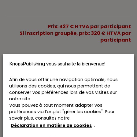
Prix: 427 € HTVA par participant
Si inscription groupée, prix: 320 € HTVA par
participant
Ajouter au calendrier
KnopsPublishing vous souhaite la bienvenue!
Afin de vous offrir une navigation optimale, nous
utilisons des cookies, qui nous permettent de
conserver vos préférences lors de vos visites sur
Billets
notre site.
Vous pouvez à tout moment adapter vos
Billets ne sont plus disponibles
préférences via l’onglet "gérer les cookies". Pour
savoir plus, consultez notre
Déclaration en matière de cookies
.