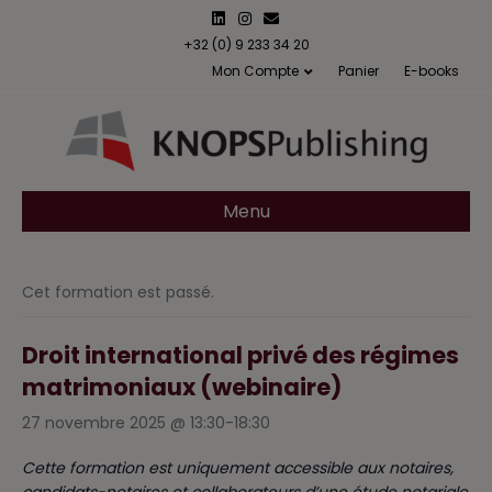
L
I
E
i
n
m
n
s
a
+32 (0) 9 233 34 20
k
t
i
Mon Compte
Panier
E-books
e
a
l
d
g
i
r
n
a
m
Menu
Cet formation est passé.
Droit international privé des régimes
matrimoniaux (webinaire)
27 novembre 2025 @ 13:30
-
18:30
Cette formation est uniquement accessible aux notaires,
candidats-notaires et collaborateurs d’une étude notariale