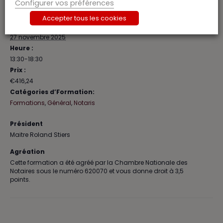
Configurer vos préférences
DÉTAILS
ORATEUR
Accepter tous les cookies
Jean-Louis Van Boxstael
Date :
27 novembre 2025
Heure :
13:30-18:30
Prix :
€416,24
Catégories d’Formation:
Formations
,
Général
,
Notaris
Président
Maitre Roland Stiers
Agréation
Cette formation a été agréé par la Chambre Nationale des
Notaires sous le numéro 620070 et vous donne droit à 3,5
points.