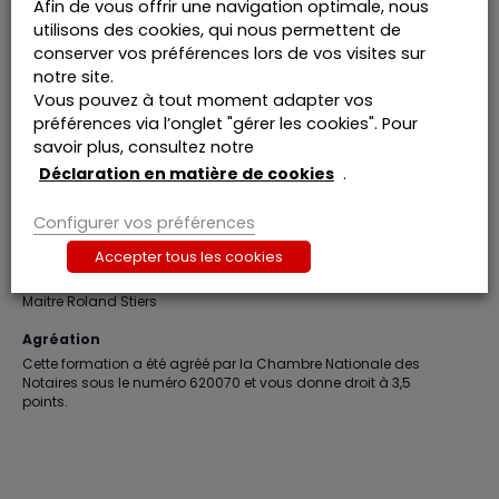
Afin de vous offrir une navigation optimale, nous
utilisons des cookies, qui nous permettent de
DÉTAILS
ORATEUR
conserver vos préférences lors de vos visites sur
Jean-Louis Van Boxstael
Date :
notre site.
27 novembre 2025
Vous pouvez à tout moment adapter vos
Heure :
préférences via l’onglet "gérer les cookies". Pour
12:30-18:30
savoir plus, consultez notre
Prix :
Déclaration en matière de cookies
.
€416,24
Catégories d’Formation:
Configurer vos préférences
Formations
,
Général
,
Notaris
Accepter tous les cookies
Président
Maitre Roland Stiers
Agréation
Cette formation a été agréé par la Chambre Nationale des
Notaires sous le numéro 620070 et vous donne droit à 3,5
points.