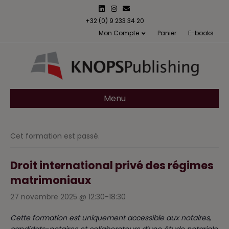
L
I
E
i
n
m
n
s
a
+32 (0) 9 233 34 20
k
t
i
Mon Compte
Panier
E-books
e
a
l
d
g
i
r
n
a
m
Menu
Cet formation est passé.
Droit international privé des régimes
matrimoniaux
27 novembre 2025 @ 12:30
-
18:30
Cette formation est uniquement accessible aux notaires,
candidats-notaires et collaborateurs d’une étude notariale