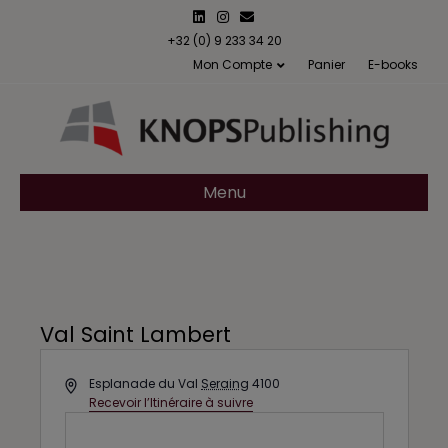
L
I
E
i
n
m
n
s
a
+32 (0) 9 233 34 20
k
t
i
Mon Compte
Panier
E-books
e
a
l
d
g
i
r
n
a
m
Menu
Val Saint Lambert
A
Esplanade du Val
Seraing
4100
d
Recevoir l’Itinéraire à suivre
d
r