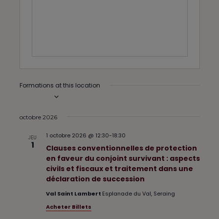
e
s
s
Formations at this location
À venir
S
é
octobre 2026
l
1 octobre 2026 @ 12:30
-
18:30
e
JEU
1
c
Clauses conventionnelles de protection
t
en faveur du conjoint survivant : aspects
i
civils et fiscaux et traitement dans une
o
déclaration de succession
n
Val Saint Lambert
Esplanade du Val, Seraing
n
e
Acheter Billets
z