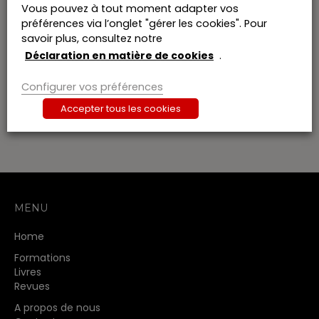
Vous pouvez à tout moment adapter vos
Formations
précédents
Aujourd’hui
Formations
suivants
préférences via l’onglet "gérer les cookies". Pour
savoir plus, consultez notre
Déclaration en matière de cookies
.
S’abonner au calendrier
Configurer vos préférences
Accepter tous les cookies
MENU
Home
Formations
Livres
Revues
A propos de nous