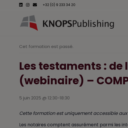
L
I
E
+32 (0) 9 233 34 20
i
n
m
n
s
a
k
t
i
e
a
l
d
g
i
r
n
a
m
Cet formation est passé.
Les testaments : de 
(webinaire) – COMP
5 juin 2025 @ 12:30
-
18:30
Cette formation est uniquement accessible aux 
Les notaires comptent assurément parmi les inte