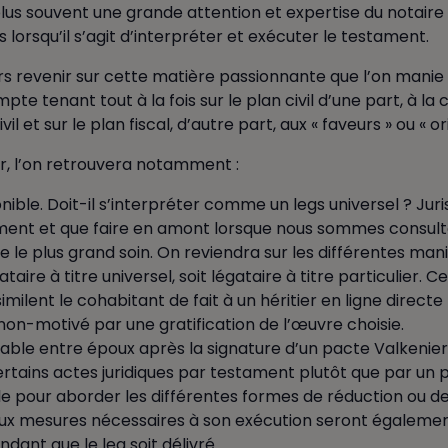
e plus souvent une grande attention et expertise du notair
s lorsqu’il s’agit d’interpréter et exécuter le testament.
ors revenir sur cette matière passionnante que l’on mani
e tenant tout à la fois sur le plan civil d’une part, à la
il et sur le plan fiscal, d’autre part, aux « faveurs » ou « o
er, l’on retrouvera notamment :
onible. Doit-il s’interpréter comme un legs universel ? Ju
tament et que faire en amont lorsque nous sommes consult
te le plus grand soin. On reviendra sur les différentes ma
égataire à titre universel, soit légataire à titre particulie
similent le cohabitant de fait à un héritier en ligne direc
non-motivé par une gratification de l’œuvre choisie.
able entre époux après la signature d’un pacte Valkenier
certains actes juridiques par testament plutôt que par un 
e pour aborder les différentes formes de réduction ou de
aux mesures nécessaires à son exécution seront égaleme
ndant que le leg soit délivré.