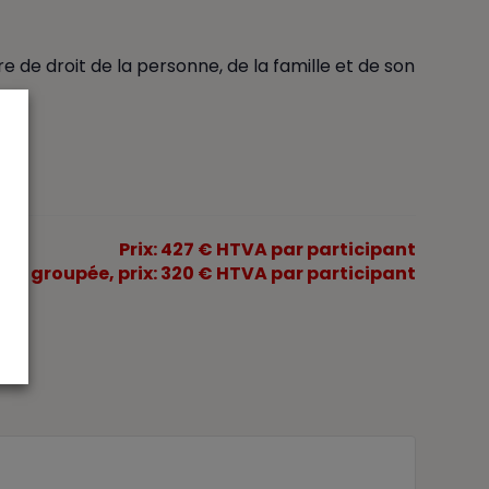
 de droit de la personne, de la famille et de son
Prix: 427 € HTVA par participant
tion groupée, prix: 320 € HTVA par participant