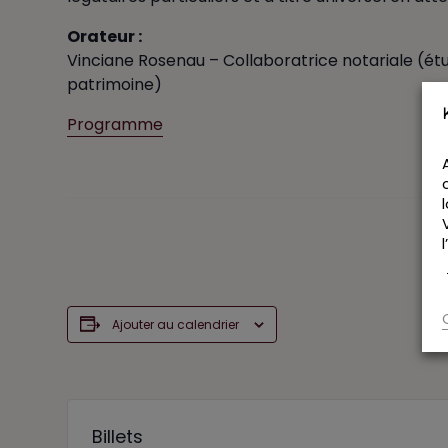
Orateur :
Vinciane Rosenau – Collaboratrice notariale (étu
patrimoine)
Programme
Ajouter au calendrier
Billets