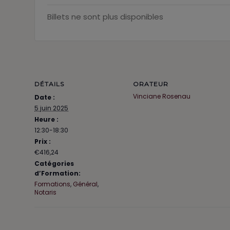
Billets ne sont plus disponibles
DÉTAILS
ORATEUR
Vinciane Rosenau
Date :
5 juin 2025
Heure :
12:30-18:30
Prix :
€416,24
Catégories
d’Formation:
Formations
,
Général
,
Notaris