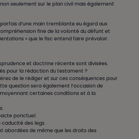
e non seulement sur le plan civil mais également
e parfois d’une main tremblante eu égard aux
 compréhension fine de la volonté du défunt et
rientations » que le fisc entend faire prévaloir.
risprudence et doctrine récente sont divisées.
és pour la rédaction du testament ?
nières de le rédiger et sur ces conséquences pour
r. Cette question sera également l’occasion de
te moyennant certaines conditions et à la
s.
pacte ponctuel.
 caducité des legs.
nt abordées de même que les droits des