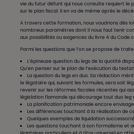
vie du futur défunt qui nous consulte requiert l
sur le plan fiscal. Il en va de même après le décè
A travers cette formation, nous voudrions dès l
nombreux paramètres dont il nous faut tenir compt
aux possibilités ou exigences du livre 4 du Code civ
Parmi les questions que l’on se propose de trait
L’épineuse question du legs de la quotité disp
Qu’en penser sur le plan de l’exécution du tes
La question du legs en duo. Sa rédaction méri
le légataire qui, suivant les formules, sera soit l
revenir sur les réformes fiscales récentes qui as
législation flamande qui décourage tout duo leg 
La planification patrimoniale encore envisage
Les différences touchant à la réalisation de 
Quelques exemples de liquidation successoral
Les questions touchant à son formalisme et 
légataires particuliers et à titre universel en atte