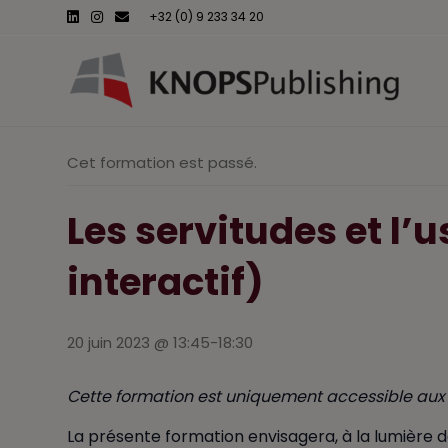
L
I
E
+32 (0) 9 233 34 20
i
n
m
n
s
a
k
t
i
e
a
l
d
g
i
r
n
a
m
Cet formation est passé.
Les servitudes et l’u
interactif)
20 juin 2023 @ 13:45
-
18:30
Cette formation est uniquement accessible aux 
La présente formation envisagera, à la lumière de 