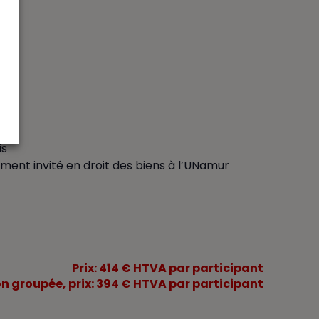
is
ment invité en droit des biens à l’UNamur
Prix: 414 € HTVA par participant
ion groupée, prix: 394 € HTVA par participant