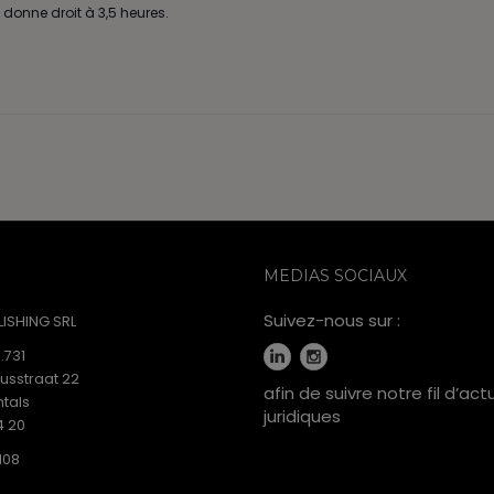
donne droit à 3,5 heures.
MEDIAS SOCIAUX
Suivez-nous sur :
ISHING SRL
.731
iusstraat 22
afin de suivre notre fil d’act
tals
juridiques
4 20
108