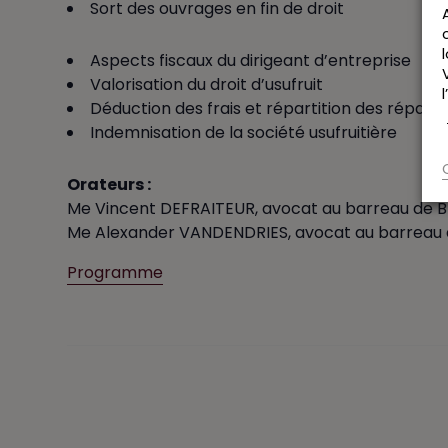
Sort des ouvrages en fin de droit
Aspects fiscaux du dirigeant d’entreprise
Valorisation du droit d’usufruit
Déduction des frais et répartition des répara
Indemnisation de la société usufruitière
Orateurs :
Me Vincent DEFRAITEUR, avocat au barreau de Bruxe
Me Alexander VANDENDRIES, avocat au barreau de 
Programme