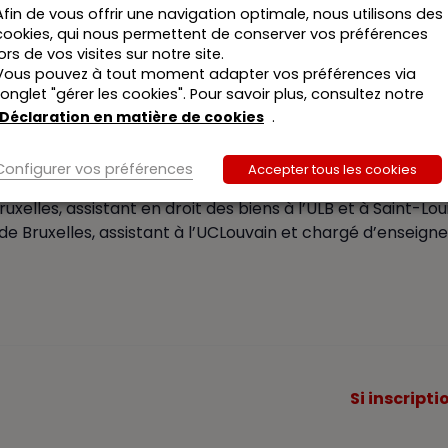
Afin de vous offrir une navigation optimale, nous utilisons des
cookies, qui nous permettent de conserver vos préférences
lors de vos visites sur notre site.
Vous pouvez à tout moment adapter vos préférences via
l’onglet "gérer les cookies". Pour savoir plus, consultez notre
tions
Déclaration en matière de cookies
.
Configurer vos préférences
Accepter tous les cookies
lles, assistant en droit des biens à l’ULB et à Saint-Lou
Bruxelles, assistant à l’UCLouvain et chargé d’enseigne
Si inscript