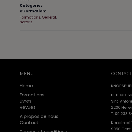
Catégories
d’Formation:
Formations
,
Général
,
Notaris
MENU
CONTACT
Home
KNOPSPUBL
Formations
BE 0891.853
Livres
Sint-Anton
Revues
2200 Heren
T. 09 233 3
A propos de nous
Contact
Kerkstraat 
9050 Gent
Termes et conditions