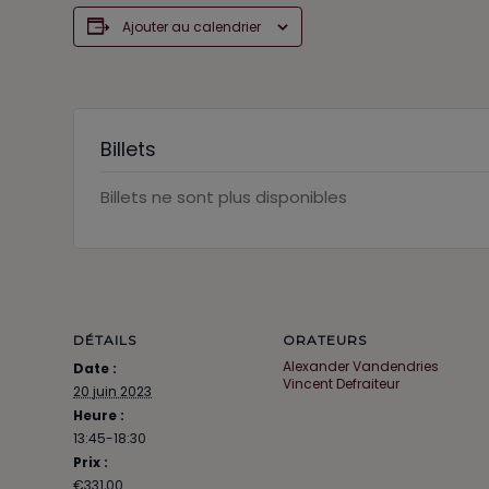
Ajouter au calendrier
Billets
Billets ne sont plus disponibles
DÉTAILS
ORATEURS
Alexander Vandendries
Date :
Vincent Defraiteur
20 juin 2023
Heure :
13:45-18:30
Prix :
€331,00