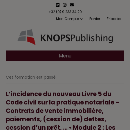
L
I
E
i
n
m
n
s
a
+32 (0) 9 233 34 20
k
t
i
Mon Compte
Panier
E-books
e
a
l
d
g
i
r
n
a
m
Menu
Cet formation est passé.
L’incidence du nouveau Livre 5 du
Code civil sur la pratique notariale –
Contrats de vente immobilière,
paiements, (cession de) dettes,
cession d’un prêt, … • Module 2 : Les