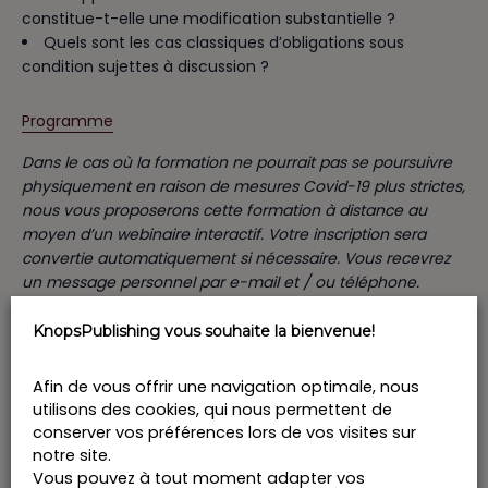
constitue-t-elle une modification substantielle ?
Quels sont les cas classiques d’obligations sous
condition sujettes à discussion ?
Programme
Dans le cas où la formation ne pourrait pas se poursuivre
physiquement en raison de mesures Covid-19 plus strictes,
nous vous proposerons cette formation à distance au
moyen d’un webinaire interactif. Votre inscription sera
convertie automatiquement si nécessaire. Vous recevrez
un message personnel par e-mail et / ou téléphone.
KnopsPublishing vous souhaite la bienvenue!
Prix: 394 € HTVA par participant
Afin de vous offrir une navigation optimale, nous
utilisons des cookies, qui nous permettent de
Ajouter au calendrier
conserver vos préférences lors de vos visites sur
notre site.
Vous pouvez à tout moment adapter vos