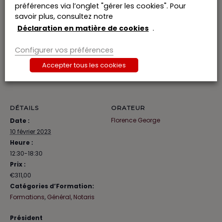
préférences via l’onglet "gérer les cookies". Pour
savoir plus, consultez notre
Billets
Déclaration en matière de cookies
.
Billets ne sont plus disponibles
Configurer vos préférences
Accepter tous les cookies
DÉTAILS
ORATEUR
Florence George
Date :
10 février 2023
Heure :
12:30-18:30
Prix :
€311,00
Catégories d’Formation:
Formations
,
Général
,
Notaris
Président