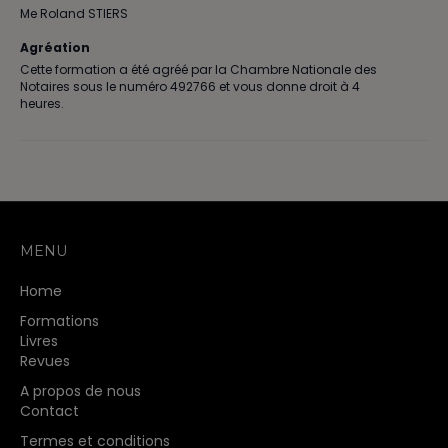
Me Roland STIERS
Agréation
Cette formation a été agréé par la Chambre Nationale des
Notaires sous le numéro 492766 et vous donne droit à 4
heures.
MENU
Home
Formations
Livres
Revues
A propos de nous
Contact
Termes et conditions