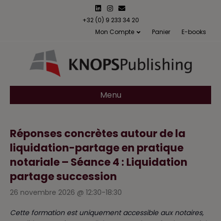
L
I
E
i
n
m
n
s
a
+32 (0) 9 233 34 20
k
t
i
Mon Compte
Panier
E-books
e
a
l
d
g
i
r
n
a
m
Menu
Réponses concrètes autour de la
liquidation-partage en pratique
notariale – Séance 4 : Liquidation
partage succession
26 novembre 2026 @ 12:30
-
18:30
Cette formation est uniquement accessible aux notaires,