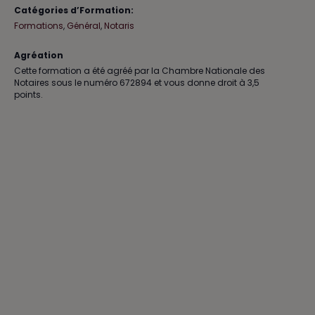
pratique
pra
Catégories d’Formation:
Formations
,
Général
,
Notaris
notarial
nota
-
-
Agréation
Séance
Séa
Cette formation a été agréé par la Chambre Nationale des
Notaires sous le numéro 672894 et vous donne droit à 3,5
4
4
points.
:
:
Liquidat
Liqu
partage
par
success
suc
26
26
novemb
nov
2026
202
Mons
Mon