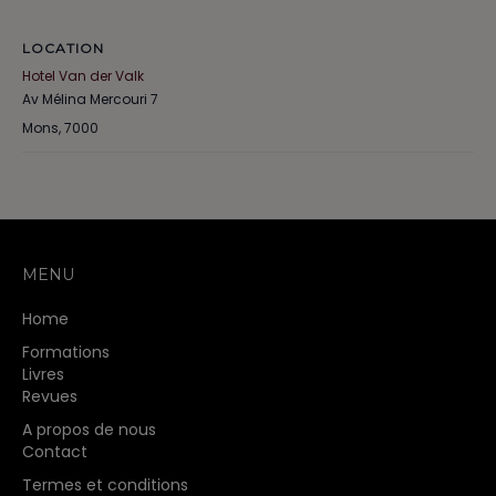
LOCATION
Hotel Van der Valk
Av Mélina Mercouri 7
Mons
,
7000
MENU
Home
Formations
Livres
Revues
A propos de nous
Contact
Termes et conditions