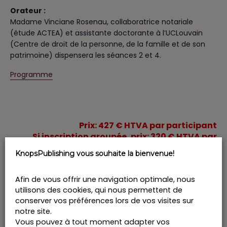
Orateur :
Madame Vinciane Rosenau, collaboratrice notariale
(étude ACTEA) et assistante doctorante à l’UCLouvain
(Centre de droit de la personne, de la famille et de son
patrimoine) dispensera les séances 2 et 4.
Programme
Prix: 427 € HTVA par participant
Si inscription groupée, prix: 320 € HTVA par
participant
KnopsPublishing vous souhaite la bienvenue!
Afin de vous offrir une navigation optimale, nous
Ajouter au calendrier
utilisons des cookies, qui nous permettent de
conserver vos préférences lors de vos visites sur
notre site.
Vous pouvez à tout moment adapter vos