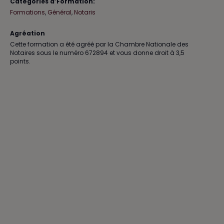
Catégories d’Formation:
pratique
pra
Formations
,
Général
,
Notaris
notarial
nota
Agréation
Séance
Séa
Cette formation a été agréé par la Chambre Nationale des
4
4
Notaires sous le numéro 672894 et vous donne droit à 3,5
points.
:
:
Liquidat
Liqu
partage
par
success
suc
5
5
novemb
nov
2026
202
Seraing
Ser