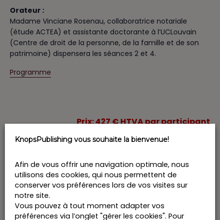
Orateur :
Madame Vinciane Rosenau, collaboratrice notariale
(étude ACTEA) et assistante doctorante à l’UCLouvain
(Centre de droit de la personne, de la famille et de son
patrimoine) dispensera les séances 2 et 4.
Programme
Prix: 427 € HTVA par participant
Si inscription groupée, prix: 320 € HTVA par
KnopsPublishing vous souhaite la bienvenue!
participant
Afin de vous offrir une navigation optimale, nous
utilisons des cookies, qui nous permettent de
Ajouter au calendrier
conserver vos préférences lors de vos visites sur
notre site.
Vous pouvez à tout moment adapter vos
préférences via l’onglet "gérer les cookies". Pour