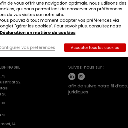
Commander
Afin de vous offrir une navigation optimale, nous utilisons des
de
cookies, qui nous permettent de conserver vos préférences
2
lors de vos visites sur notre site.
formations
Vous pouvez à tout moment adapter vos préférences via
:
l’onglet "gérer les cookies". Pour savoir plus, consultez notre
L'incidence
Déclaration en matière de cookies
.
du
nouveau
Livre
Configurer vos préférences
Accepter tous les cookies
5
MEDIAS SOCIAUX
du
Code
Suivez-nous sur :
ISHING SRL
civil
.731
sur
iusstraat 22
la
afin de suivre notre fil d’act
tals
pratique
juridiques
4 20
notariale
•
108
Module
1
4 20
:
mont, 1A
Les