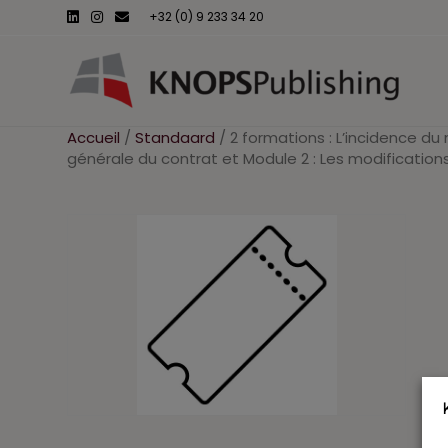
L
I
E
+32 (0) 9 233 34 20
i
n
m
n
s
a
k
t
i
e
a
l
d
g
i
r
n
a
m
Accueil
/
Standaard
/ 2 formations : L’incidence du 
générale du contrat et Module 2 : Les modification