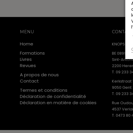
MENU
CONTACT
Home
KNOPSPUBL
Formations
BE 0891.853
Livres
Sint-Anton
Revues
2200 Heren
T. 09 233 3
A propos de nous
Contact
Kerkstraat 
9050 Gent
Termes et conditions
T. 09 233 3
Déclaration de confidentialité
Déclaration en matière de cookies
Rue Oudou
4537 Verla
T. 0473 80 