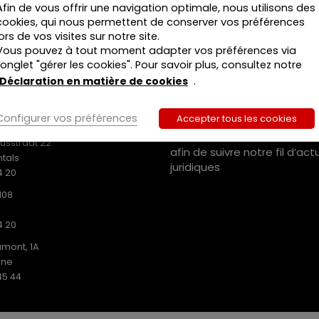
Afin de vous offrir une navigation optimale, nous utilisons des
du
cookies, qui nous permettent de conserver vos préférences
droit
lors de vos visites sur notre site.
des
Vous pouvez à tout moment adapter vos préférences via
biens
l’onglet "gérer les cookies". Pour savoir plus, consultez notre
:
MEDIAS SOCIAUX
Déclaration en matière de cookies
.
Propriété
et
Suivez-nous sur :
ISHING SRL
relations
Configurer vos préférences
Accepter tous les cookies
.731
de
iusstraat 22
voisinage
afin de suivre notre fil d’act
tals
26
juridiques
4 20
janvier
2021
108
4 20
mont, 1A
ine
45 44