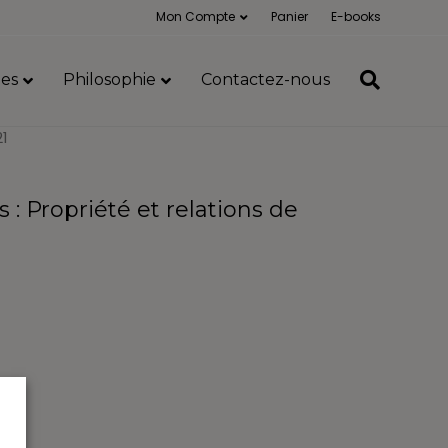
Mon Compte
Panier
E-books
es
Philosophie
Contactez-nous
21
 : Propriété et relations de