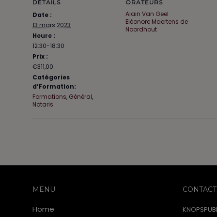
DÉTAILS
ORATEURS
Alain Van Geel
Date :
Eléonore Maertens de
13 mars 2023
Noordhout
Heure :
12:30-18:30
Prix :
€311,00
Catégories
d’Formation:
Formations
,
Général
,
Notaris
MENU
CONTACT
Home
KNOPSPUBL