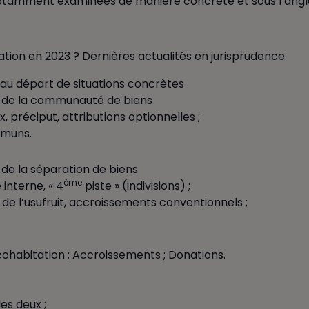
tamment examinées de manière concrète et sous l’angle d
ation en 2023 ? Dernières actualités en jurisprudence.
 au départ de situations concrètes
me de la communauté de biens
préciput, attributions optionnelles ;
mmuns.
 de la séparation de biens
ème
interne, « 4
piste » (indivisions) ;
de l’usufruit, accroissements conventionnels ;
cohabitation ; Accroissements ; Donations.
es deux ;