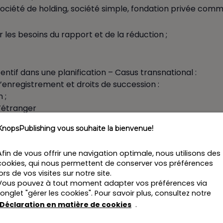
Société de holding, société simple, fondation privée comme
r les besoins du rapport et de la réduction ;
entif dans une planification – Casus transnational :
d’enregistrement et droits de succession :
 ;
l’étranger
:
KnopsPublishing vous souhaite la bienvenue!
e donation ?
Afin de vous offrir une navigation optimale, nous utilisons des
 : Impôts directs ? Impôt sur la fortune ?
cookies, qui nous permettent de conserver vos préférences
lors de vos visites sur notre site.
Vous pouvez à tout moment adapter vos préférences via
l’onglet "gérer les cookies". Pour savoir plus, consultez notre
poursuivre physiquement en raison de mesures Covid-19 p
Déclaration en matière de cookies
.
nteractif. Votre inscription sera convertie automatique