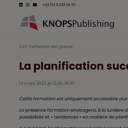
L
I
E
+32 (0) 9 233 34 20
i
n
m
n
s
a
k
t
i
e
a
l
d
g
i
r
n
a
m
Cet formation est passé.
La planification suc
13 mars 2023 @ 12:30
-
18:30
Cette formation est uniquement accessible aux 
La présente formation envisagera, à la lumière de
possibilités et « tendances » en matière de plani