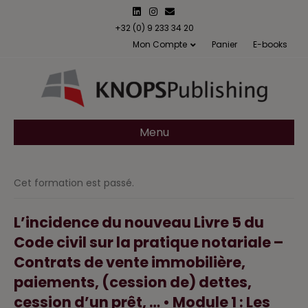
L
I
E
i
n
m
n
s
a
+32 (0) 9 233 34 20
k
t
i
Mon Compte
Panier
E-books
e
a
l
d
g
i
r
n
a
m
Menu
Cet formation est passé.
L’incidence du nouveau Livre 5 du
Code civil sur la pratique notariale –
Contrats de vente immobilière,
paiements, (cession de) dettes,
cession d’un prêt, … • Module 1 : Les