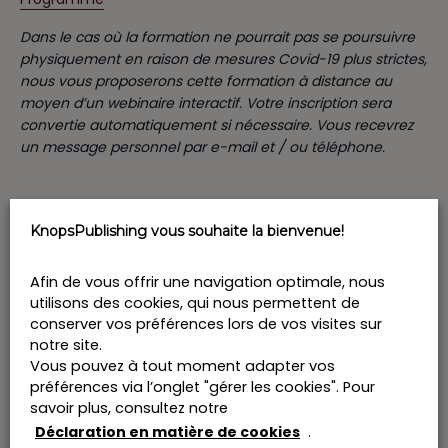
Dans le cas où la formation ne pourrait pas se poursuivre
physiquement en raison de mesures Covid-19 plus strictes,
nous vous proposerons cette formation à distance au
moyen d’un webinaire interactif. Votre inscription sera
convertie automatiquement si nécessaire. Vous recevrez
un message personnel par e-mail et / ou téléphone.
Prix: 394 € HTVA par participant
KnopsPublishing vous souhaite la bienvenue!
Afin de vous offrir une navigation optimale, nous
Ajouter au calendrier
utilisons des cookies, qui nous permettent de
conserver vos préférences lors de vos visites sur
notre site.
Vous pouvez à tout moment adapter vos
Billets
préférences via l’onglet "gérer les cookies". Pour
savoir plus, consultez notre
Billets ne sont plus disponibles
Déclaration en matière de cookies
.