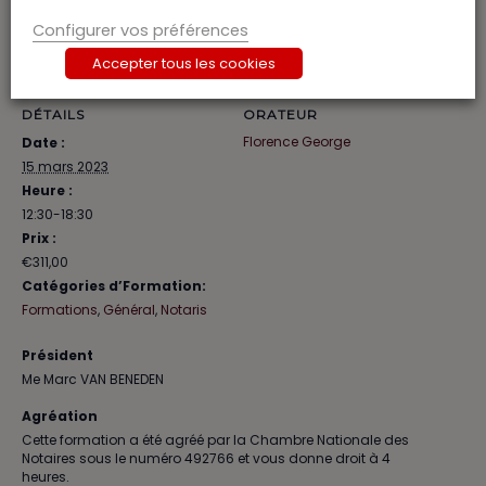
Configurer vos préférences
Accepter tous les cookies
DÉTAILS
ORATEUR
Florence George
Date :
15 mars 2023
Heure :
12:30-18:30
Prix :
€311,00
Catégories d’Formation:
Formations
,
Général
,
Notaris
Président
Me Marc VAN BENEDEN
Agréation
Cette formation a été agréé par la Chambre Nationale des
Notaires sous le numéro 492766 et vous donne droit à 4
heures.