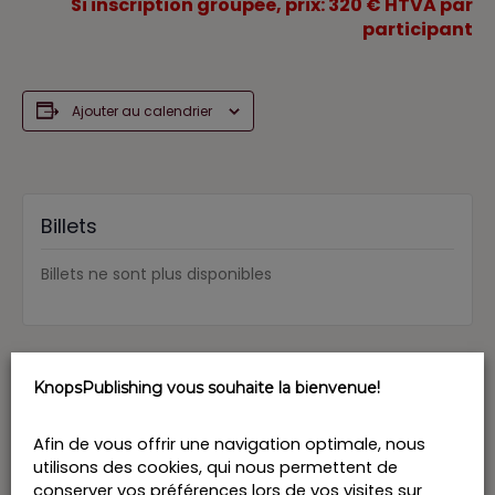
Si inscription groupée, prix: 320 € HTVA par
participant
Ajouter au calendrier
Billets
Billets ne sont plus disponibles
KnopsPublishing vous souhaite la bienvenue!
DÉTAILS
ORATEURS
Valérie-Anne de Brauwere
Date :
Afin de vous offrir une navigation optimale, nous
Bastiano Ranalli
17 avril 2025
utilisons des cookies, qui nous permettent de
Heure :
conserver vos préférences lors de vos visites sur