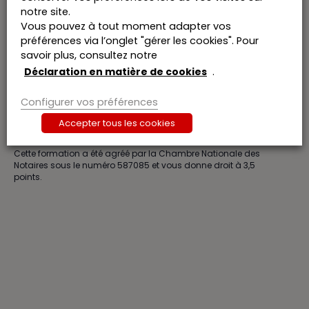
12:30-18:30
notre site.
Vous pouvez à tout moment adapter vos
Prix :
préférences via l’onglet "gérer les cookies". Pour
€416,24
savoir plus, consultez notre
Catégories d’Formation:
Déclaration en matière de cookies
.
Formations
,
Général
,
Notaris
Président
Configurer vos préférences
Me Réginald WAUTERS
Accepter tous les cookies
Agréation
Cette formation a été agréé par la Chambre Nationale des
Notaires sous le numéro 587085 et vous donne droit à 3,5
points.