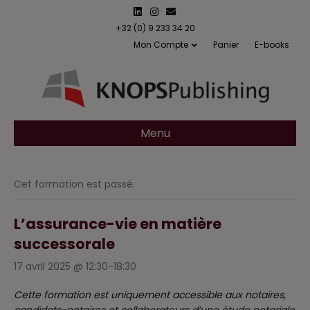
L
I
E
i
n
m
n
s
a
+32 (0) 9 233 34 20
k
t
i
Mon Compte
Panier
E-books
e
a
l
d
g
i
r
n
a
m
Menu
Cet formation est passé.
L’assurance-vie en matière
successorale
17 avril 2025 @ 12:30
-
18:30
Cette formation est uniquement accessible aux notaires,
candidats-notaires et collaborateurs d’une étude notariale