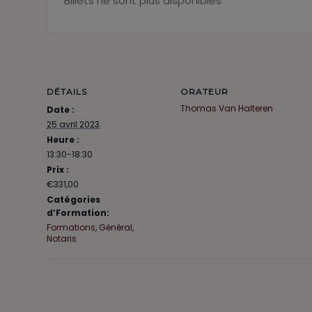
Billets ne sont plus disponibles
DÉTAILS
ORATEUR
Thomas Van Halteren
Date :
25 avril 2023
Heure :
13:30-18:30
Prix :
€331,00
Catégories
d’Formation:
Formations
,
Général
,
Notaris