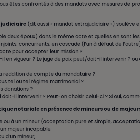
 vous êtes confrontés à des mandats avec mesures de prot
judiciaire
(dit aussi « mandat extrajudiciaire ») soulève e
e deux époux) dans le même acte et quelles en sont les 
njoints, concurrents, en cascade (l’un à défaut de l’autre)
’acte pour accepter leur mission ?
il en vigueur ? Le juge de paix peut/doit-il intervenir ? o
a reddition de compte du mandataire ?
ous tel ou tel régime matrimonial ?
s donations ?
 doit-il intervenir ? Peut-on choisir celui-ci ? Si oui, com
tique notariale en présence de mineurs ou de majeur
e ou à un mineur (acceptation pure et simple, acceptation
’un majeur incapable;
ou d’un mineur;