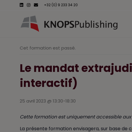
L
I
E
+32 (0) 9 233 34 20
i
n
m
n
s
a
k
t
i
e
a
l
d
g
i
r
n
a
m
Cet formation est passé.
Le mandat extrajudi
interactif)
25 avril 2023 @ 13:30
-
18:30
Cette formation est uniquement accessible aux 
La présente formation envisagera, sur base de ca