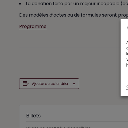
La donation faite par un majeur incapable (d
Des modèles d’actes ou de formules seront prop
Programme
Ajouter au calendrier
Billets