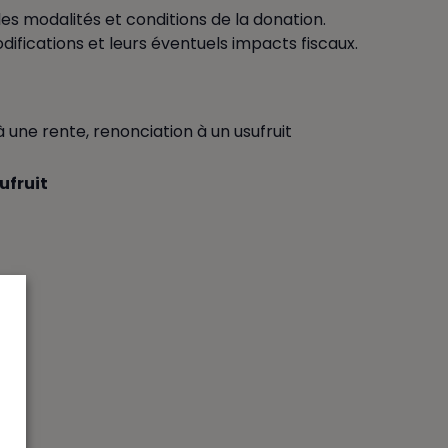
es modalités et conditions de la donation.
difications et leurs éventuels impacts fiscaux.
 une rente, renonciation à un usufruit
ufruit