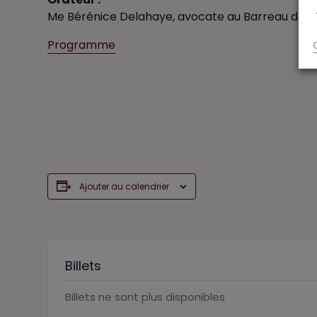
Me Bérénice Delahaye, avocate au Barreau de Brux
Programme
Ajouter au calendrier
Billets
Billets ne sont plus disponibles