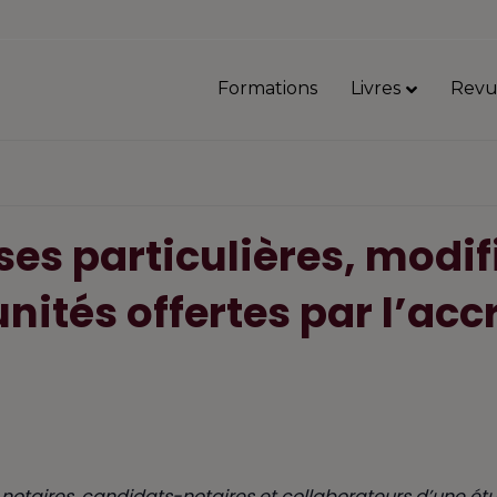
Formations
Livres
Revu
ses particulières, modi
nités offertes par l’ac
notaires, candidats-notaires et collaborateurs d’une ét