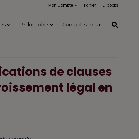
Mon Compte
Panier
E-books
es
Philosophie
Contactez-nous
fications de clauses
croissement légal en
ude notariale