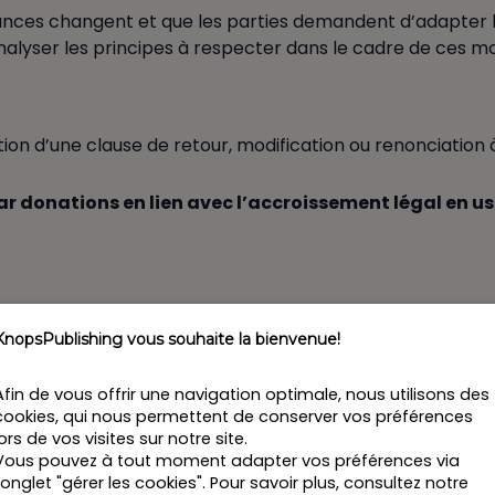
stances changent et que les parties demandent d’adapter l
analyser les principes à respecter dans le cadre de ces mo
ion d’une clause de retour, modification ou renonciation à
ar donations en lien avec l’accroissement légal en us
KnopsPublishing vous souhaite la bienvenue!
nt ?
croissement conventionnel
Afin de vous offrir une navigation optimale, nous utilisons des
cookies, qui nous permettent de conserver vos préférences
on par des donations : casus
lors de vos visites sur notre site.
Vous pouvez à tout moment adapter vos préférences via
l’onglet "gérer les cookies". Pour savoir plus, consultez notre