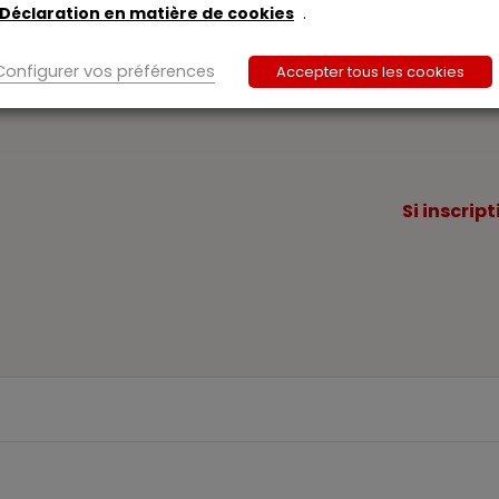
Déclaration en matière de cookies
.
elles et collaboratrice scientifique à l’UCLouvain
Configurer vos préférences
Accepter tous les cookies
Si inscrip