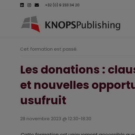
L
I
E
+32 (0) 9 233 34 20
i
n
m
n
s
a
k
t
i
e
a
l
d
g
i
r
n
a
m
Cet formation est passé.
Les donations : clau
et nouvelles opportu
usufruit
28 novembre 2023 @ 12:30
-
18:30
Cette formation est uniquement accessible aux 