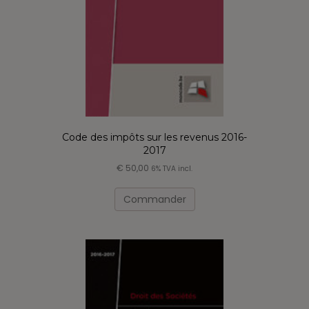
Code des impôts sur les revenus 2016-
2017
€
50,00
6% TVA incl.
Ce
produit
Commander
a
plusieurs
variations.
Les
options
peuvent
être
choisies