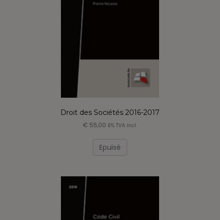
sur
la
page
du
produit
Droit des Sociétés 2016-2017
€
55,00
6% TVA incl.
Epuisé