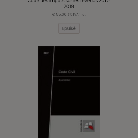
Code des impôts sur les revenus 2017-
2018
€
55,00
6% TVA incl.
Epuisé