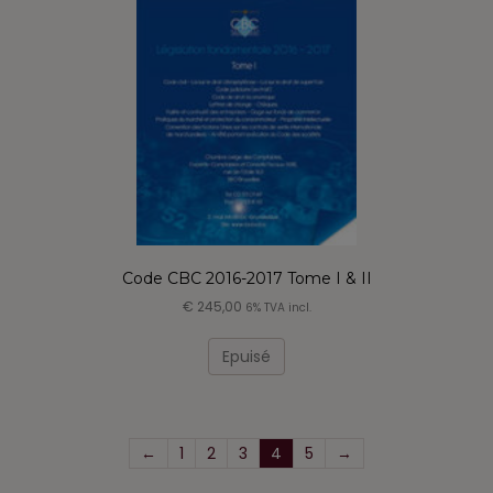
Code CBC 2016-2017 Tome I & II
€
245,00
6% TVA incl.
Epuisé
←
1
2
3
4
5
→