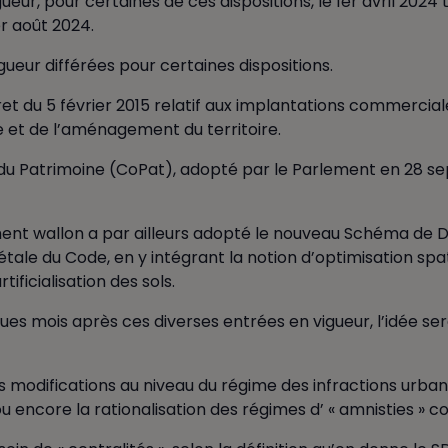
eur, pour certaines de ces dispositions, le 1er avril 2024
r août 2024.
ueur différées pour certaines dispositions.
et du 5 février 2015 relatif aux implantations commercial
me et de l’aménagement du territoire.
 du Patrimoine (CoPat), adopté par le Parlement en 28 s
nement wallon a par ailleurs adopté le nouveau Schéma de 
ale du Code, en y intégrant la notion d’optimisation spati
tificialisation des sols.
ques mois après ces diverses entrées en vigueur, l’idée s
es modifications au niveau du régime des infractions urbani
ou encore la rationalisation des régimes d’ « amnisties » 