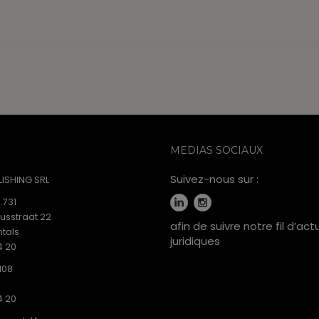
MEDIAS SOCIAUX
Suivez-nous sur :
ISHING SRL
.731
iusstraat 22
afin de suivre notre fil d’act
tals
juridiques
4 20
108
4 20