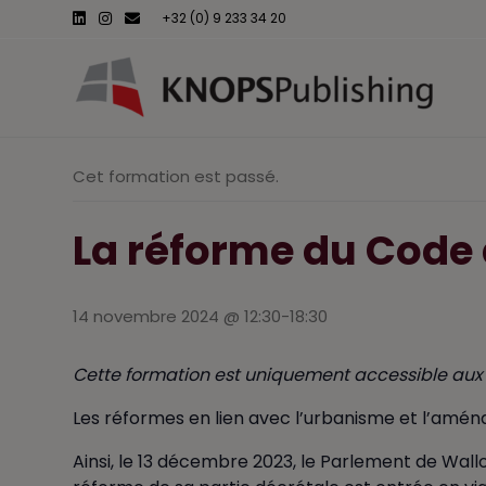
L
I
E
+32 (0) 9 233 34 20
i
n
m
n
s
a
k
t
i
e
a
l
d
g
i
r
n
a
m
Cet formation est passé.
La réforme du Code 
14 novembre 2024 @ 12:30
-
18:30
Cette formation est uniquement accessible aux 
Les réformes en lien avec l’urbanisme et l’amén
Ainsi, le 13 décembre 2023, le Parlement de Wa