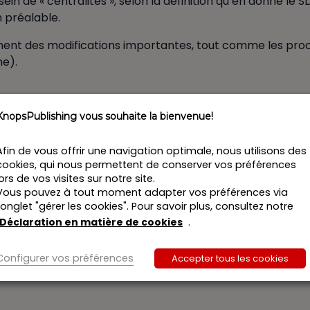
u sein de « centralités », selon la définition qu’en donne l
n préalable.
ent des modifications importantes, tout comme les proc
me).
 associés au sein du cabinet d’avocats HSP
KnopsPublishing vous souhaite la bienvenue!
Afin de vous offrir une navigation optimale, nous utilisons des
cookies, qui nous permettent de conserver vos préférences
lors de vos visites sur notre site.
Vous pouvez à tout moment adapter vos préférences via
l’onglet "gérer les cookies". Pour savoir plus, consultez notre
Déclaration en matière de cookies
.
Si inscrip
Configurer vos préférences
Accepter tous les cookies