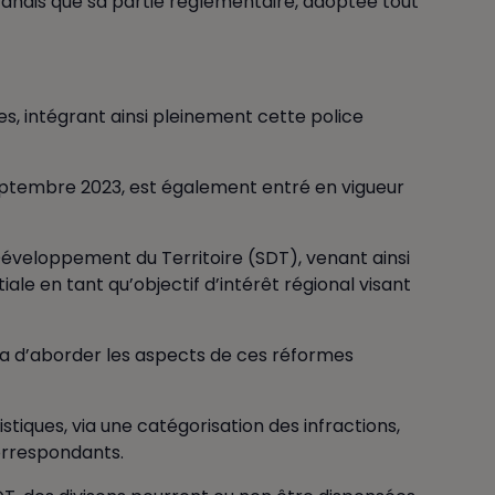
 tandis que sa partie réglementaire, adoptée tout
es, intégrant ainsi pleinement cette police
eptembre 2023, est également entré en vigueur
Développement du Territoire (SDT), venant ainsi
ale en tant qu’objectif d’intérêt régional visant
era d’aborder les aspects de ces réformes
stiques, via une catégorisation des infractions,
correspondants.