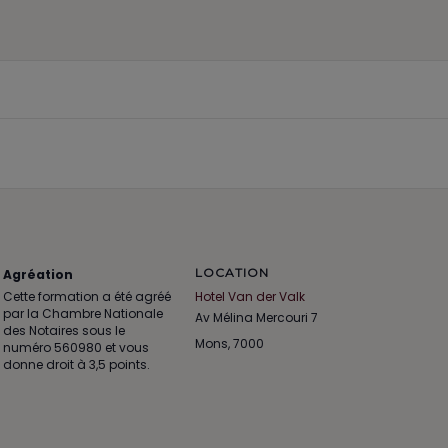
LOCATION
Agréation
Cette formation a été agréé
Hotel Van der Valk
par la Chambre Nationale
Av Mélina Mercouri 7
des Notaires sous le
Mons
,
7000
numéro 560980 et vous
donne droit à 3,5 points.