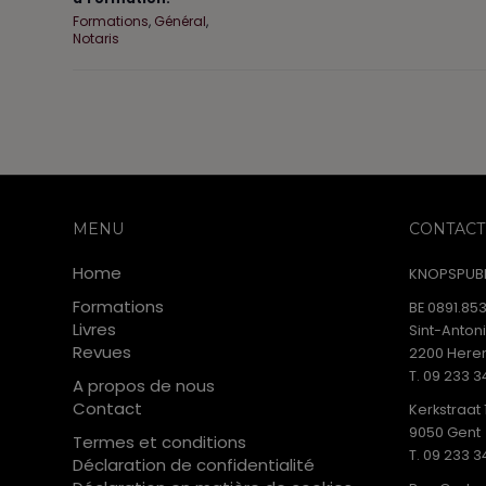
Formations
,
Général
,
Notaris
MENU
CONTACT
Home
KNOPSPUBL
Formations
BE 0891.853
Livres
Sint-Anton
Revues
2200 Heren
T. 09 233 3
A propos de nous
Contact
Kerkstraat 
9050 Gent
Termes et conditions
T. 09 233 3
Déclaration de confidentialité