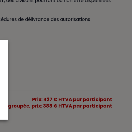
e SDT, des divisons pourront ou non être dispensées
édures de délivrance des autorisations
Prix: 427 € HTVA par participant
tion groupée, prix: 388 € HTVA par participant