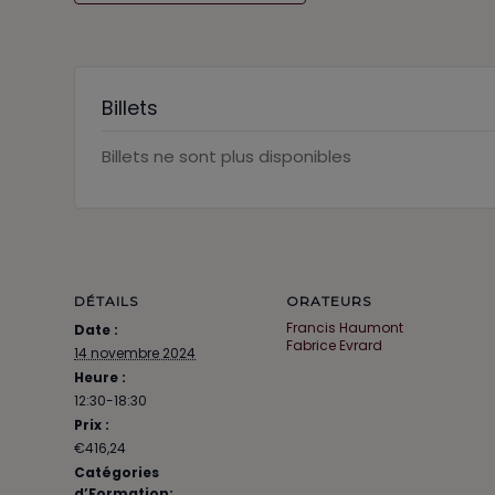
Billets
Billets ne sont plus disponibles
DÉTAILS
ORATEURS
Francis Haumont
Date :
Fabrice Evrard
14 novembre 2024
Heure :
12:30-18:30
Prix :
€416,24
Catégories
d’Formation: