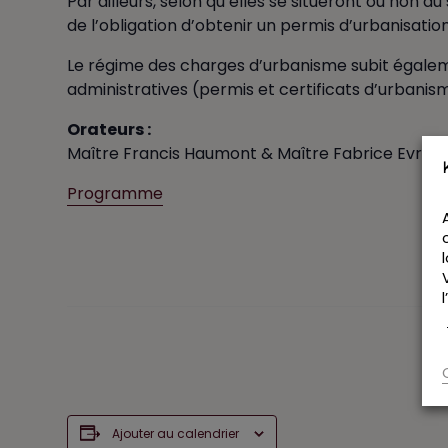
Par ailleurs, selon qu’elles se situeront ou non a
de l’obligation d’obtenir un permis d’urbanisatio
Le régime des charges d’urbanisme subit égalem
administratives (permis et certificats d’urbanis
Orateurs :
Maître Francis Haumont & Maître Fabrice Evrard,
Programme
Ajouter au calendrier