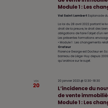
n
Module 1 : Les chan
n
e
Val Saint Lambert
Esplanade du
z
u
La loi du 28 avril 2022 portant le l
n
droit de la preuve, le droit des bi
e
obligations de faire l'objet d'un 
d
Les présentes formations envisagero
a
• Module 1 : Les changements relat
Orateur
t
Florence George est Docteur en Sc
e
barreau de Liège-Huy depuis 2009, Fl
.
qu’oratrice sur le sujet.
20 janvier 2023 @ 12:30
-
18:30
VEN
20
L’incidence du nouv
de vente immobilièr
Module 1 : Les chan