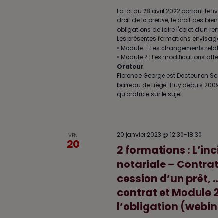
La loi du 28 avril 2022 portant le l
droit de la preuve, le droit des bi
obligations de faire l'objet d'un 
Les présentes formations envisagero
• Module 1 : Les changements relati
• Module 2 : Les modifications aff
Orateur
Florence George est Docteur en Sc
barreau de Liège-Huy depuis 2009, Fl
qu’oratrice sur le sujet.
20 janvier 2023 @ 12:30
-
18:30
VEN
20
2 formations : L’in
notariale – Contrat
cession d’un prêt, 
contrat et Module 2
l’obligation (webin