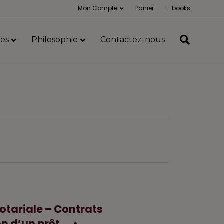
Mon Compte
Panier
E-books
es
Philosophie
Contactez-nous
notariale – Contrats
n d’un prêt, …•