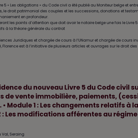
ivre 5 « Les obligations » du Code civil a été publié au Moniteur belge et entre
ens, le droit patrimonial des couples et les successions, donations et testam
remaniement en profondeur.
nt les points d’attention que doit avoir le notaire belge une fois le Livre 5
ifs à la théorie générale du contrat
iences Juridiques et chargée de cours à l’UNamur et chargée de cours in
orence est à l’initiative de plusieurs articles et ouvrages sur le droit des 
cidence du nouveau Livre 5 du Code civil su
s de vente immobilière, paiements, (cess
… • Module 1 : Les changements relatifs à l
 : Les modifications afférentes au régime
 Val, Seraing