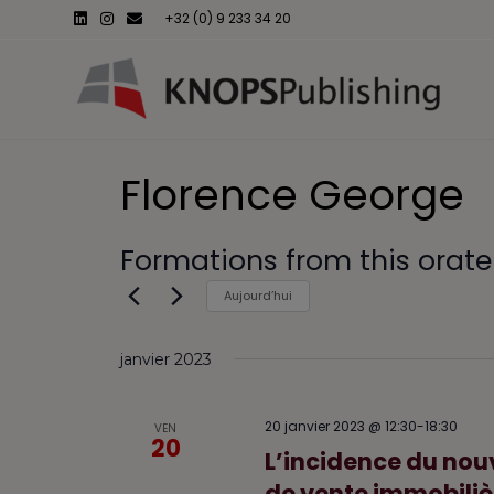
L
I
E
+32 (0) 9 233 34 20
i
n
m
n
s
a
k
t
i
e
a
l
d
g
i
r
n
a
m
Florence George
Formations from this orate
20 janvier 2023
 - 
Ma
Aujourd’hui
S
é
janvier 2023
l
e
c
20 janvier 2023 @ 12:30
-
18:30
VEN
t
20
L’incidence du nouv
i
o
de vente immobilièr