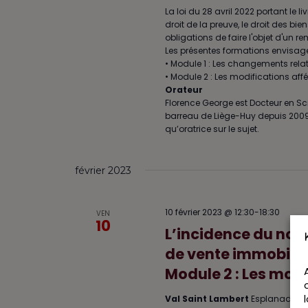
La loi du 28 avril 2022 portant le l
droit de la preuve, le droit des bi
obligations de faire l'objet d'un 
Les présentes formations envisagero
• Module 1 : Les changements relati
• Module 2 : Les modifications aff
Orateur
Florence George est Docteur en Sc
barreau de Liège-Huy depuis 2009, Fl
qu’oratrice sur le sujet.
février 2023
10 février 2023 @ 12:30
-
18:30
VEN
10
L’incidence du nouv
de vente immobilièr
Module 2 : Les modi
Val Saint Lambert
Esplanade du