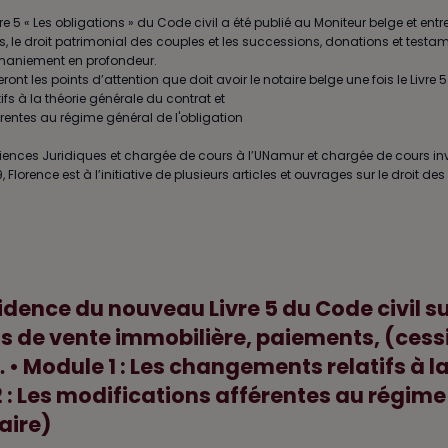
ivre 5 « Les obligations » du Code civil a été publié au Moniteur belge et entre
ens, le droit patrimonial des couples et les successions, donations et testam
remaniement en profondeur.
nt les points d’attention que doit avoir le notaire belge une fois le Livre 5
fs à la théorie générale du contrat et
érentes au régime général de l'obligation
iences Juridiques et chargée de cours à l’UNamur et chargée de cours in
orence est à l’initiative de plusieurs articles et ouvrages sur le droit des 
cidence du nouveau Livre 5 du Code civil su
s de vente immobilière, paiements, (cess
… • Module 1 : Les changements relatifs à l
 : Les modifications afférentes au régime
aire)