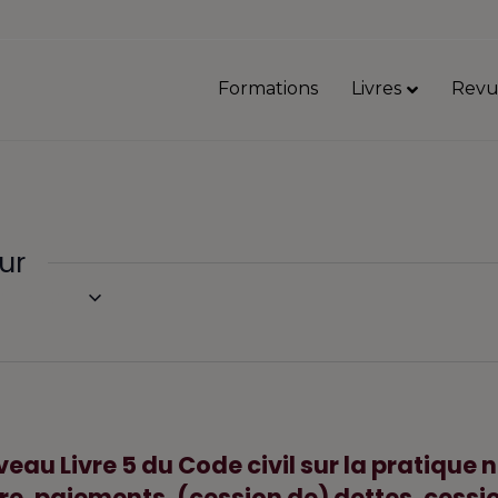
Formations
Livres
Revu
ur
intenant
eau Livre 5 du Code civil sur la pratique 
e, paiements, (cession de) dettes, cessio