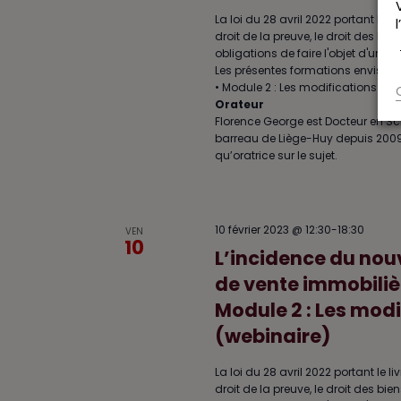
La loi du 28 avril 2022 portant le l
droit de la preuve, le droit des bi
obligations de faire l'objet d'un 
Les présentes formations envisagero
• Module 2 : Les modifications aff
Orateur
Florence George est Docteur en Sc
barreau de Liège-Huy depuis 2009, Fl
qu’oratrice sur le sujet.
10 février 2023 @ 12:30
-
18:30
VEN
10
L’incidence du nouv
de vente immobilièr
Module 2 : Les modi
(webinaire)
La loi du 28 avril 2022 portant le l
droit de la preuve, le droit des bi