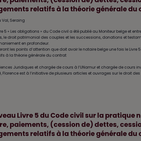
gements relatifs à la théorie générale du
 Val, Seraing
ivre 5 « Les obligations » du Code civil a été publié au Moniteur belge et entre
ens, le droit patrimonial des couples et les successions, donations et testam
remaniement en profondeur.
nt les points d’attention que doit avoir le notaire belge une fois le Livre 5
ifs à la théorie générale du contrat
iences Juridiques et chargée de cours à l’UNamur et chargée de cours in
orence est à l’initiative de plusieurs articles et ouvrages sur le droit des 
eau Livre 5 du Code civil sur la pratique 
e, paiements, (cession de) dettes, cession
gements relatifs à la théorie générale du