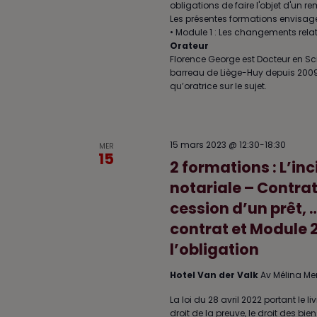
obligations de faire l'objet d'un 
Les présentes formations envisagero
• Module 1 : Les changements relat
Orateur
Florence George est Docteur en Sc
barreau de Liège-Huy depuis 2009, Fl
qu’oratrice sur le sujet.
15 mars 2023 @ 12:30
-
18:30
MER
15
2 formations : L’in
notariale – Contrat
cession d’un prêt, 
contrat et Module 2
l’obligation
Hotel Van der Valk
Av Mélina Me
La loi du 28 avril 2022 portant le l
droit de la preuve, le droit des bi