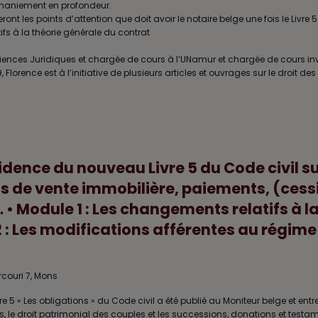
remaniement en profondeur.
nt les points d’attention que doit avoir le notaire belge une fois le Livre 5
ifs à la théorie générale du contrat
iences Juridiques et chargée de cours à l’UNamur et chargée de cours in
orence est à l’initiative de plusieurs articles et ouvrages sur le droit des 
cidence du nouveau Livre 5 du Code civil su
s de vente immobilière, paiements, (cess
… • Module 1 : Les changements relatifs à l
 : Les modifications afférentes au régime
rcouri 7, Mons
ivre 5 « Les obligations » du Code civil a été publié au Moniteur belge et entre
ens, le droit patrimonial des couples et les successions, donations et testam