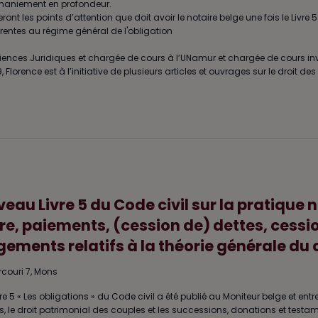
remaniement en profondeur.
nt les points d’attention que doit avoir le notaire belge une fois le Livre 5
érentes au régime général de l'obligation
iences Juridiques et chargée de cours à l’UNamur et chargée de cours in
orence est à l’initiative de plusieurs articles et ouvrages sur le droit des 
eau Livre 5 du Code civil sur la pratique 
e, paiements, (cession de) dettes, cession
gements relatifs à la théorie générale du 
rcouri 7, Mons
ivre 5 « Les obligations » du Code civil a été publié au Moniteur belge et entre
ens, le droit patrimonial des couples et les successions, donations et testam