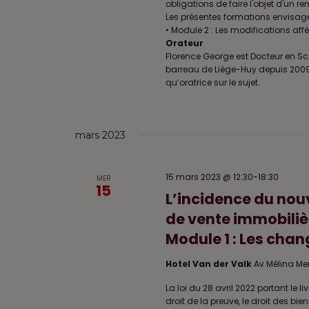
obligations de faire l'objet d'un 
Les présentes formations envisagero
• Module 2 : Les modifications aff
Orateur
Florence George est Docteur en Sc
barreau de Liège-Huy depuis 2009, Fl
qu’oratrice sur le sujet.
mars 2023
15 mars 2023 @ 12:30
-
18:30
MER
15
L’incidence du nouv
de vente immobilièr
Module 1 : Les chan
Hotel Van der Valk
Av Mélina Me
La loi du 28 avril 2022 portant le l
droit de la preuve, le droit des bi