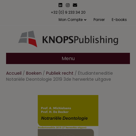
L
I
E
i
n
m
n
s
a
+32 (0) 9 233 34 20
k
t
i
Mon Compte
Panier
E-books
e
a
l
d
g
i
r
n
a
m
Menu
Accueil
/
Boeken
/
Publiek recht
/ Étudianteneditie
Notariële Deontologie 2019 3de herwerkte uitgave