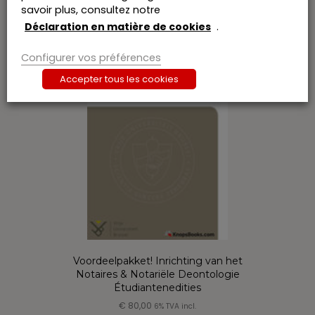
savoir plus, consultez notre
Déclaration en matière de cookies
.
Configurer vos préférences
Accepter tous les cookies
Voordeelpakket! Inrichting van het
Notaires & Notariële Deontologie
Étudiantenedities
€
80,00
6% TVA incl.