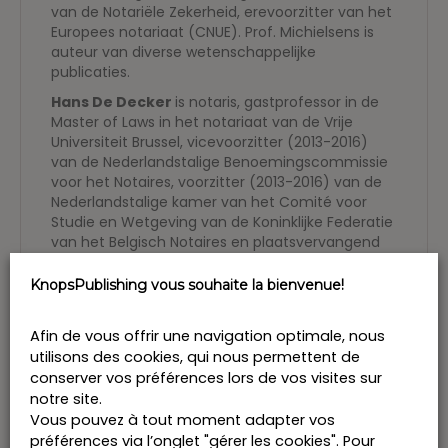
van de Notariële Zekerheid, erevoorzitter van het
Europees notariaat (CNUE). Prof. Michielsens is
auteur van diverse wetenschappelijke
publicaties.
Hans De Decker
is notaris, gastprofessor in de
Master of Laws in het notariaat van de Vrije
Universiteit Brussel, vicevoorzitter (2013-2016)
van de Nederlandstalige Benoemingscommissie
voor het Notaires, voorzitter (2013-2016) van de
Nederlandstalige kamer van het Comité voor
Studie en Wetgeving van de Koninklijke Federatie
van het Belgisch Notaires en plaatsvervangend
vrederechter in het kanton Schilde. Prof. De
Decker is auteur van diverse wetenschappelijke
KnopsPublishing vous souhaite la bienvenue!
publicaties.
Afin de vous offrir une navigation optimale, nous
utilisons des cookies, qui nous permettent de
conserver vos préférences lors de vos visites sur
notre site.
Vous aimerez peut-être aussi…
Vous pouvez à tout moment adapter vos
préférences via l’onglet "gérer les cookies". Pour