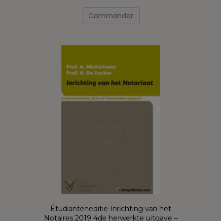
Ce
produit
Commander
a
plusieurs
variations.
Les
options
peuvent
être
choisies
sur
la
page
du
produit
Étudianteneditie Inrichting van het
Notaires 2019 4de herwerkte uitgave –