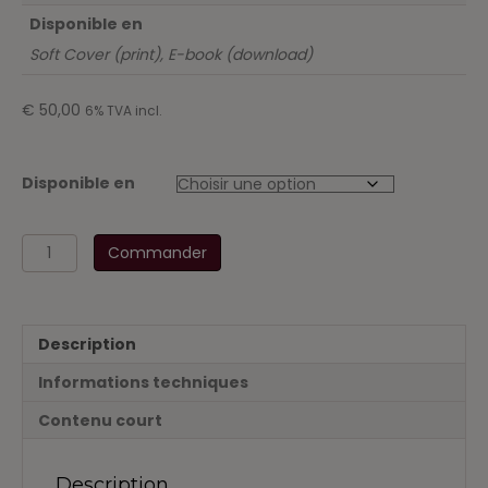
Disponible en
Soft Cover (print), E-book (download)
€
50,00
6% TVA incl.
Disponible en
quantité
Commander
de
Étudianteneditie
Notariële
Deontologie
Description
2019
3de
Informations techniques
herwerkte
uitgave
Contenu court
Description