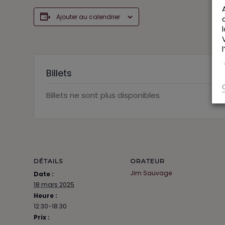
Ajouter au calendrier
Billets
Billets ne sont plus disponibles
DÉTAILS
ORATEUR
Jim Sauvage
Date :
18 mars 2025
Heure :
12:30-18:30
Prix :