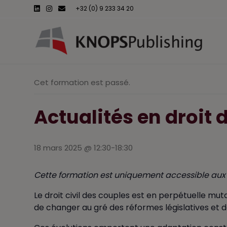
L
I
E
+32 (0) 9 233 34 20
i
n
m
n
s
a
k
t
i
e
a
l
d
g
i
r
n
a
m
Cet formation est passé.
Actualités en droit 
18 mars 2025 @ 12:30
-
18:30
Cette formation est uniquement accessible aux 
Le droit civil des couples est en perpétuelle muta
de changer au gré des réformes législatives et 