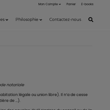
Mon Compte
Panier
E-books
es
Philosophie
Contactez-nous
ude notariale
bitation légale ou union libre). Il n’a de cesse
ière de …).