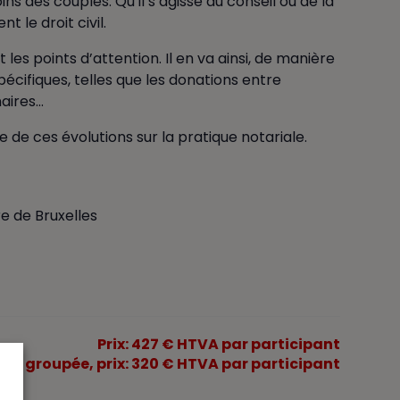
 des couples. Qu’il s’agisse du conseil ou de la
 le droit civil.
es points d’attention. Il en va ainsi, de manière
pécifiques, telles que les donations entre
naires…
de ces évolutions sur la pratique notariale.
re de Bruxelles
Prix: 427 € HTVA par participant
tion groupée, prix: 320 € HTVA par participant