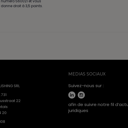
numéro 560021 et vous
donne droit à 3,5 points.
MEDIAS SOCIAUX
Suivez-nous sur :
ISHING SRL
.731
iusstraat 22
afin de suivre notre fil d’act
tals
juridiques
4 20
108