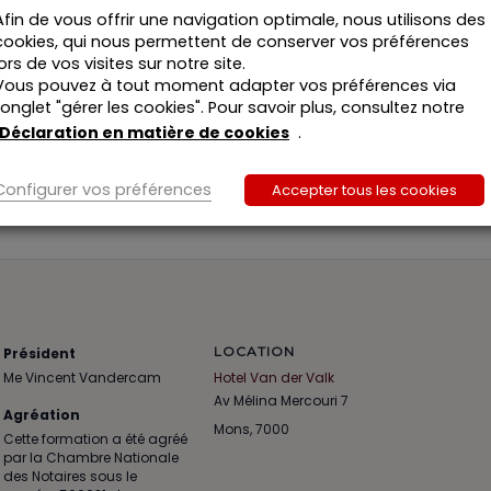
Afin de vous offrir une navigation optimale, nous utilisons des
cookies, qui nous permettent de conserver vos préférences
lors de vos visites sur notre site.
Vous pouvez à tout moment adapter vos préférences via
l’onglet "gérer les cookies". Pour savoir plus, consultez notre
Déclaration en matière de cookies
.
Configurer vos préférences
Accepter tous les cookies
LOCATION
Président
Me Vincent Vandercam
Hotel Van der Valk
Av Mélina Mercouri 7
Agréation
Mons
,
7000
Cette formation a été agréé
par la Chambre Nationale
des Notaires sous le