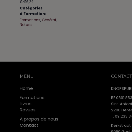
€416,24
Catégories
d’Formation:
Formations
,
Général
,
Notaris
MENU
CONTACT
Home
KNOPSPUBL
Formations
BE 0891.853
Livres
Sint-Anton
Revues
2200 Heren
T. 09 233 3
A propos de nous
Contact
Kerkstraat 
9050 Gent