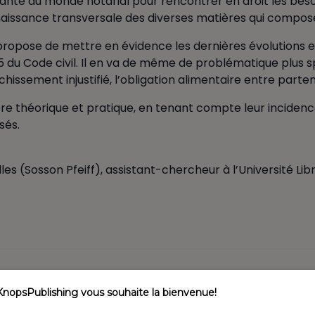
e du monde notarial pour rencontrer en droit les besoins
aissance transversale des diverses matières qui composent
opose de mettre en évidence les dernières évolutions et l
 5 du Code civil. Il en va de même de problématique plus s
richissement injustifié, l’obligation alimentaire entre parte
e théorique et pratique, en tenant compte leur incidence 
sés.
s (Sosson Pfeiff), assistant-chercheur à l’Université Lib
Si inscrip
KnopsPublishing vous souhaite la bienvenue!